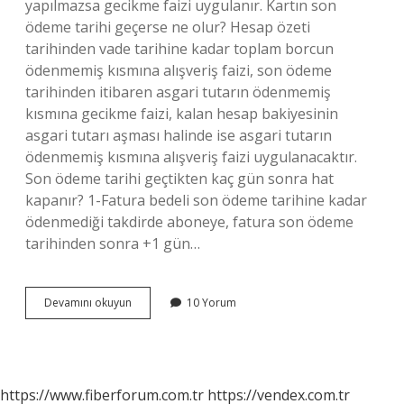
yapılmazsa gecikme faizi uygulanır. Kartın son
ödeme tarihi geçerse ne olur? Hesap özeti
tarihinden vade tarihine kadar toplam borcun
ödenmemiş kısmına alışveriş faizi, son ödeme
tarihinden itibaren asgari tutarın ödenmemiş
kısmına gecikme faizi, kalan hesap bakiyesinin
asgari tutarı aşması halinde ise asgari tutarın
ödenmemiş kısmına alışveriş faizi uygulanacaktır.
Son ödeme tarihi geçtikten kaç gün sonra hat
kapanır? 1-Fatura bedeli son ödeme tarihine kadar
ödenmediği takdirde aboneye, fatura son ödeme
tarihinden sonra +1 gün…
Son
Devamını okuyun
10 Yorum
Ödeme
Tarihi
Geçerse
Ne
Olur
https://www.fiberforum.com.tr
https://vendex.com.tr