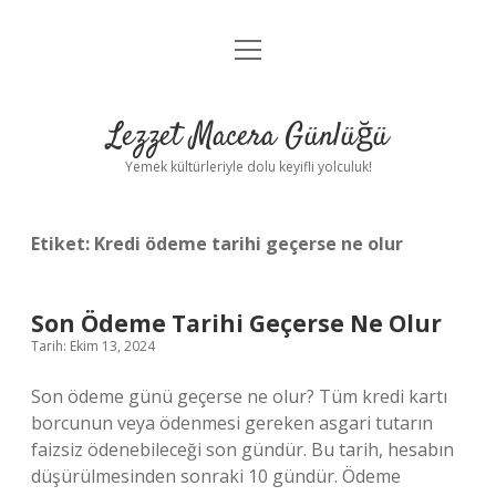
menüyü
Anasayfa
aç
Gizlilik Politikası
Lezzet Macera Günlüğü
Yasal Uyarı
Yemek kültürleriyle dolu keyifli yolculuk!
Hakkımızda
Etiket:
Kredi ödeme tarihi geçerse ne olur
Son Ödeme Tarihi Geçerse Ne Olur
Tarih: Ekim 13, 2024
Son ödeme günü geçerse ne olur? Tüm kredi kartı
borcunun veya ödenmesi gereken asgari tutarın
faizsiz ödenebileceği son gündür. Bu tarih, hesabın
düşürülmesinden sonraki 10 gündür. Ödeme