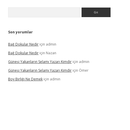
Arama
Son yorumlar
Bağ Dokular Nedir
için
admin
Bağ Dokular Nedir
için
Nazan
Güneşi Yakanların Selamı Yazarı Kimdir
için
admin
Güneşi Yakanların Selamı Yazarı Kimdir
için
Ömer
Boy Birliği Ne Demek
için
admin
üncel giriş
https://betexpergir.net/