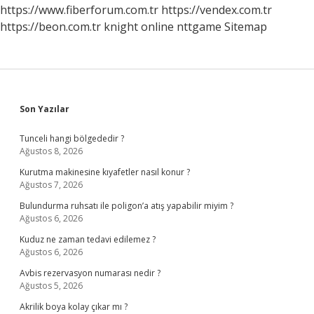
https://www.fiberforum.com.tr
https://vendex.com.tr
https://beon.com.tr
knight online
nttgame
Sitemap
Sidebar
Son Yazılar
Tunceli hangi bölgededir ?
Ağustos 8, 2026
Kurutma makinesine kıyafetler nasıl konur ?
Ağustos 7, 2026
Bulundurma ruhsatı ile poligon’a atış yapabilir miyim ?
Ağustos 6, 2026
Kuduz ne zaman tedavi edilemez ?
Ağustos 6, 2026
Avbis rezervasyon numarası nedir ?
Ağustos 5, 2026
Akrilik boya kolay çıkar mı ?