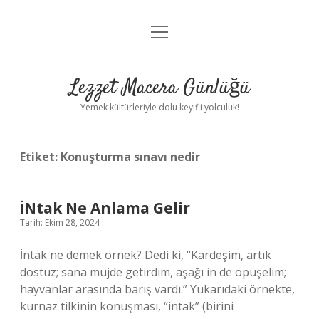
menüyü
Anasayfa
aç
Gizlilik Politikası
Lezzet Macera Günlüğü
Yasal Uyarı
Yemek kültürleriyle dolu keyifli yolculuk!
Hakkımızda
Etiket:
Konuşturma sınavı nedir
İNtak Ne Anlama Gelir
Tarih: Ekim 28, 2024
İntak ne demek örnek? Dedi ki, “Kardeşim, artık
dostuz; sana müjde getirdim, aşağı in de öpüşelim;
hayvanlar arasında barış vardı.” Yukarıdaki örnekte,
kurnaz tilkinin konuşması, “intak” (birini