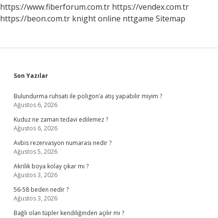
https://www.fiberforum.com.tr
https://vendex.com.tr
https://beon.com.tr
knight online
nttgame
Sitemap
Sidebar
Son Yazılar
Bulundurma ruhsatı ile poligon’a atış yapabilir miyim ?
Ağustos 6, 2026
Kuduz ne zaman tedavi edilemez ?
Ağustos 6, 2026
Avbis rezervasyon numarası nedir ?
Ağustos 5, 2026
Akrilik boya kolay çıkar mı ?
Ağustos 3, 2026
56-58 beden nedir ?
Ağustos 3, 2026
Bağlı olan tüpler kendiliğinden açılır mı ?