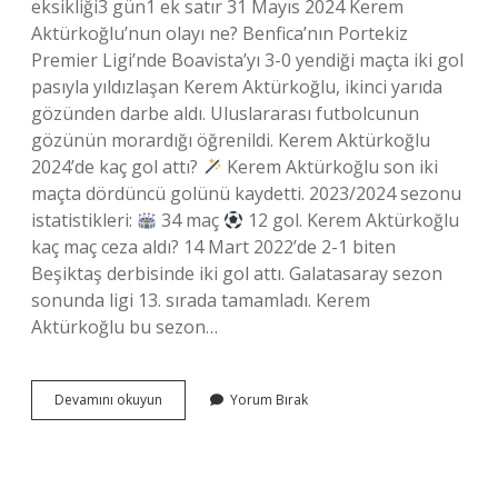
eksikliği3 gün1 ek satır 31 Mayıs 2024 Kerem
Aktürkoğlu’nun olayı ne? Benfica’nın Portekiz
Premier Ligi’nde Boavista’yı 3-0 yendiği maçta iki gol
pasıyla yıldızlaşan Kerem Aktürkoğlu, ikinci yarıda
gözünden darbe aldı. Uluslararası futbolcunun
gözünün morardığı öğrenildi. Kerem Aktürkoğlu
2024’de kaç gol attı?
Kerem Aktürkoğlu son iki
maçta dördüncü golünü kaydetti. 2023/2024 sezonu
istatistikleri:
34 maç
12 gol. Kerem Aktürkoğlu
kaç maç ceza aldı? 14 Mart 2022’de 2-1 biten
Beşiktaş derbisinde iki gol attı. Galatasaray sezon
sonunda ligi 13. sırada tamamladı. Kerem
Aktürkoğlu bu sezon…
Kerem
Devamını okuyun
Yorum Bırak
Sakatlandı
Mı