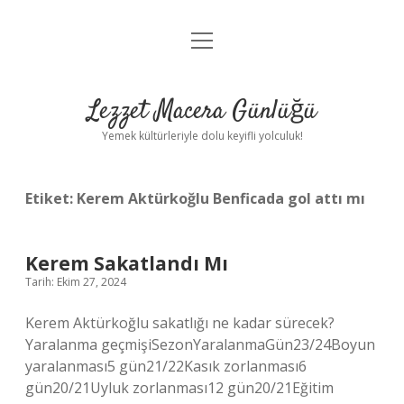
menüyü
Anasayfa
aç
Gizlilik Politikası
Lezzet Macera Günlüğü
Yasal Uyarı
Yemek kültürleriyle dolu keyifli yolculuk!
Hakkımızda
Etiket:
Kerem Aktürkoğlu Benficada gol attı mı
Kerem Sakatlandı Mı
Tarih: Ekim 27, 2024
Kerem Aktürkoğlu sakatlığı ne kadar sürecek?
Yaralanma geçmişiSezonYaralanmaGün23/24Boyun
yaralanması5 gün21/22Kasık zorlanması6
gün20/21Uyluk zorlanması12 gün20/21Eğitim