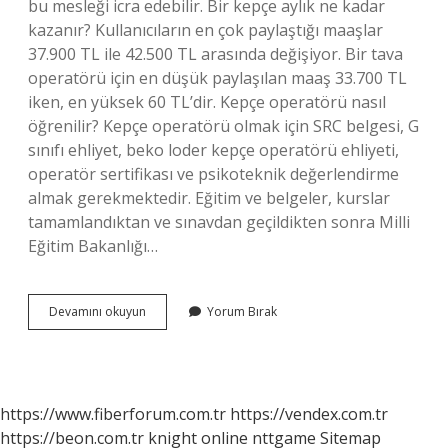
bu mesleği icra edebilir. Bir kepçe aylık ne kadar
kazanır? Kullanıcıların en çok paylaştığı maaşlar
37.900 TL ile 42.500 TL arasında değişiyor. Bir tava
operatörü için en düşük paylaşılan maaş 33.700 TL
iken, en yüksek 60 TL’dir. Kepçe operatörü nasıl
öğrenilir? Kepçe operatörü olmak için SRC belgesi, G
sınıfı ehliyet, beko loder kepçe operatörü ehliyeti,
operatör sertifikası ve psikoteknik değerlendirme
almak gerekmektedir. Eğitim ve belgeler, kurslar
tamamlandıktan ve sınavdan geçildikten sonra Milli
Eğitim Bakanlığı…
Kepçe
Devamını okuyun
Yorum Bırak
Operatörü
Olmak
Zor
Mu
https://www.fiberforum.com.tr
https://vendex.com.tr
https://beon.com.tr
knight online
nttgame
Sitemap