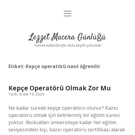
menüyü
Anasayfa
aç
Gizlilik Politikası
Lezzet Macera Günlüğü
Yasal Uyarı
Yemek kültürleriyle dolu keyifli yolculuk!
Hakkımızda
Etiket:
Kepçe operatörü nasıl öğrenilir
Kepçe Operatörü Olmak Zor Mu
Tarih: Aralık 19, 2024
Ne kadar sürede kepçe operatörü olunur? Kazıcı
operatörü olmak için belirlenmiş bir eğitim süresi
yoktur. İlkokuldan üniversiteye kadar her eğitim
seviyesindeki kişi, kazıcı operatörü sertifikası alarak