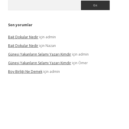
Arama
Son yorumlar
Bağ Dokular Nedir
için
admin
Bağ Dokular Nedir
için
Nazan
Güneşi Yakanların Selamı Yazarı Kimdir
için
admin
Güneşi Yakanların Selamı Yazarı Kimdir
için
Ömer
Boy Birliği Ne Demek
için
admin
ncel giriş
https://betexpergir.net/