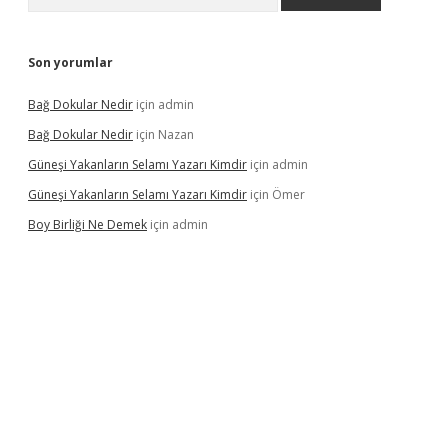
Son yorumlar
Bağ Dokular Nedir
için
admin
Bağ Dokular Nedir
için
Nazan
Güneşi Yakanların Selamı Yazarı Kimdir
için
admin
Güneşi Yakanların Selamı Yazarı Kimdir
için
Ömer
Boy Birliği Ne Demek
için
admin
ncel giriş
https://betexpergir.net/