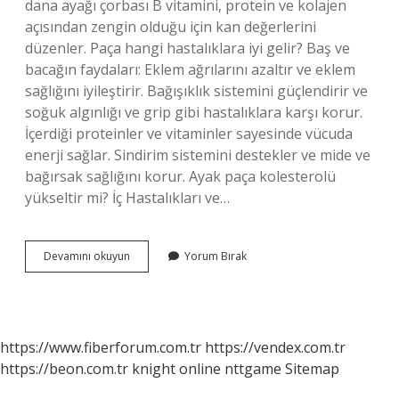
dana ayağı çorbası B vitamini, protein ve kolajen
açısından zengin olduğu için kan değerlerini
düzenler. Paça hangi hastalıklara iyi gelir? Baş ve
bacağın faydaları: Eklem ağrılarını azaltır ve eklem
sağlığını iyileştirir. Bağışıklık sistemini güçlendirir ve
soğuk algınlığı ve grip gibi hastalıklara karşı korur.
İçerdiği proteinler ve vitaminler sayesinde vücuda
enerji sağlar. Sindirim sistemini destekler ve mide ve
bağırsak sağlığını korur. Ayak paça kolesterolü
yükseltir mi? İç Hastalıkları ve…
Ayak
Devamını okuyun
Yorum Bırak
Paçada
Hangi
Vitaminler
Var
https://www.fiberforum.com.tr
https://vendex.com.tr
https://beon.com.tr
knight online
nttgame
Sitemap