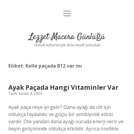
menüyü
Anasayfa
aç
Gizlilik Politikası
Lezzet Macera Günlüğü
Yasal Uyarı
Yemek kültürleriyle dolu keyifli yolculuk!
Hakkımızda
Etiket:
Kelle paçada B12 var mı
Ayak Paçada Hangi Vitaminler Var
Tarih: Kasım 4, 2024
Ayak paça neye iyi gelir? Dana ayağı da cilt için
oldukça faydalıdır ve güçlü bir antibiyotik etkisi
vardır. Öte yandan dana ayağı vücuda enerji verir ve
beyin gelişiminde oldukça etkilidir. Ayrıca özellikle