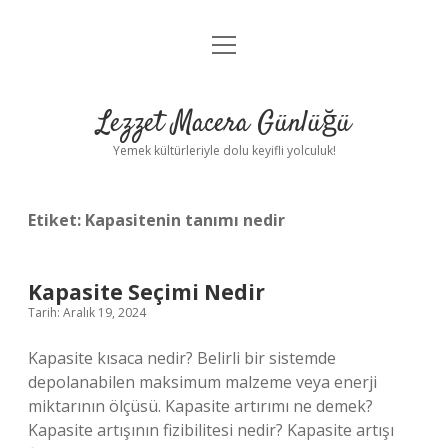
menüyü
Anasayfa
aç
Gizlilik Politikası
Lezzet Macera Günlüğü
Yasal Uyarı
Yemek kültürleriyle dolu keyifli yolculuk!
Hakkımızda
Etiket:
Kapasitenin tanımı nedir
Kapasite Seçimi Nedir
Tarih: Aralık 19, 2024
Kapasite kısaca nedir? Belirli bir sistemde
depolanabilen maksimum malzeme veya enerji
miktarının ölçüsü. Kapasite artırımı ne demek?
Kapasite artışının fizibilitesi nedir? Kapasite artışı