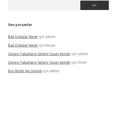
Arama
Son yorumlar
Bağ Dokular Nedir
için
admin
Bağ Dokular Nedir
için
Nazan
Güneşi Yakanların Selamı Yazarı Kimdir
için
admin
Güneşi Yakanların Selamı Yazarı Kimdir
için
Ömer
Boy Birliği Ne Demek
için
admin
üncel giriş
https://betexpergir.net/