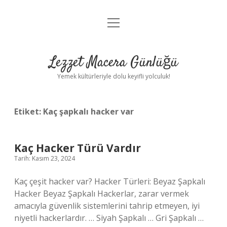
menüyü
Anasayfa
aç
Gizlilik Politikası
Lezzet Macera Günlüğü
Yasal Uyarı
Yemek kültürleriyle dolu keyifli yolculuk!
Hakkımızda
Etiket:
Kaç şapkalı hacker var
Kaç Hacker Türü Vardır
Tarih: Kasım 23, 2024
Kaç çeşit hacker var? Hacker Türleri: Beyaz Şapkalı
Hacker Beyaz Şapkalı Hackerlar, zarar vermek
amacıyla güvenlik sistemlerini tahrip etmeyen, iyi
niyetli hackerlardır. … Siyah Şapkalı … Gri Şapkalı …