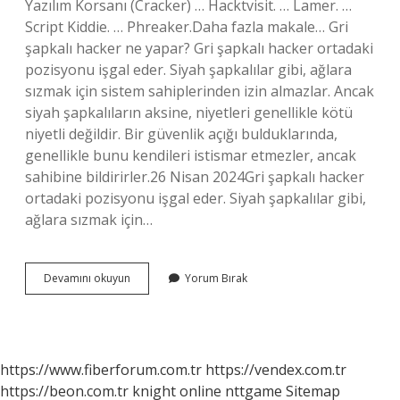
Yazılım Korsanı (Cracker) … Hacktvisit. … Lamer. …
Script Kiddie. … Phreaker.Daha fazla makale… Gri
şapkalı hacker ne yapar? Gri şapkalı hacker ortadaki
pozisyonu işgal eder. Siyah şapkalılar gibi, ağlara
sızmak için sistem sahiplerinden izin almazlar. Ancak
siyah şapkalıların aksine, niyetleri genellikle kötü
niyetli değildir. Bir güvenlik açığı bulduklarında,
genellikle bunu kendileri istismar etmezler, ancak
sahibine bildirirler.26 Nisan 2024Gri şapkalı hacker
ortadaki pozisyonu işgal eder. Siyah şapkalılar gibi,
ağlara sızmak için…
Kaç
Devamını okuyun
Yorum Bırak
Hacker
Türü
Vardır
https://www.fiberforum.com.tr
https://vendex.com.tr
https://beon.com.tr
knight online
nttgame
Sitemap