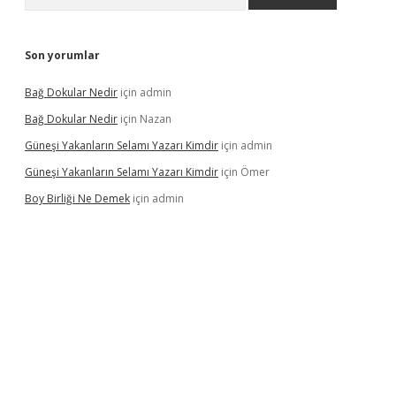
Son yorumlar
Bağ Dokular Nedir
için
admin
Bağ Dokular Nedir
için
Nazan
Güneşi Yakanların Selamı Yazarı Kimdir
için
admin
Güneşi Yakanların Selamı Yazarı Kimdir
için
Ömer
Boy Birliği Ne Demek
için
admin
ncel giriş
https://betexpergir.net/