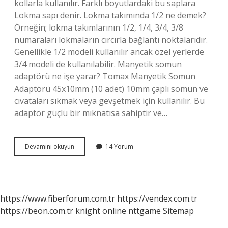
kollarla kullanılır. Farklı boyutlardaki bu saplara
Lokma sapı denir. Lokma takımında 1/2 ne demek?
Örneğin; lokma takımlarının 1/2, 1/4, 3/4, 3/8
numaraları lokmaların cırcırla bağlantı noktalarıdır.
Genellikle 1/2 modeli kullanılır ancak özel yerlerde
3/4 modeli de kullanılabilir. Manyetik somun
adaptörü ne işe yarar? Tomax Manyetik Somun
Adaptörü 45x10mm (10 adet) 10mm çaplı somun ve
cıvataları sıkmak veya gevşetmek için kullanılır. Bu
adaptör güçlü bir mıknatısa sahiptir ve…
Lokma
Devamını okuyun
14 Yorum
Adaptörü
Ne
Işe
Yarar
https://www.fiberforum.com.tr
https://vendex.com.tr
https://beon.com.tr
knight online
nttgame
Sitemap