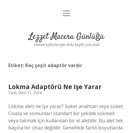
menüyü
Anasayfa
aç
Gizlilik Politikası
Lezzet Macera Günlüğü
Yasal Uyarı
Yemek kültürleriyle dolu keyifli yolculuk!
Hakkımızda
Etiket:
Kaç çeşit adaptör vardır
Lokma Adaptörü Ne Işe Yarar
Tarih: Ekim 11, 2024
Lokma aleti ne işe yarar? Soket anahtarı veya soket;
Cıvata ve somunları standart bir şekilde sökmek
veya takmak için kullanılan bir el aletidir. Bu alet tek
başına bir cihaz değildir. Genellikle farklı boyutlarda