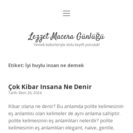
menüyü
Anasayfa
aç
Gizlilik Politikası
Lezzet Macera Günlüğü
Yasal Uyarı
Yemek kültürleriyle dolu keyifli yolculuk!
Hakkımızda
Etiket:
İyi huylu insan ne demek
Çok Kibar Insana Ne Denir
Tarih: Ekim 26, 2024
Kibar olana ne denir? Bu anlamda polite kelimesinin
eş anlamlısı olan kelimeler de aynı anlama sahiptir.
polite kelimesinin eş anlamlıları nelerdir? polite
kelimesinin eş anlamlıları elegant, naive, gentle,