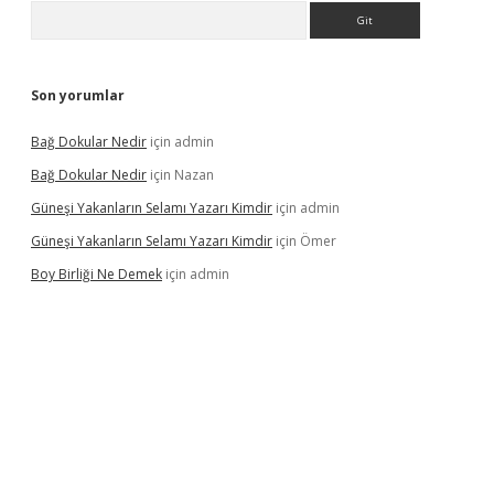
Arama
Son yorumlar
Bağ Dokular Nedir
için
admin
Bağ Dokular Nedir
için
Nazan
Güneşi Yakanların Selamı Yazarı Kimdir
için
admin
Güneşi Yakanların Selamı Yazarı Kimdir
için
Ömer
Boy Birliği Ne Demek
için
admin
ncel giriş
https://betexpergir.net/