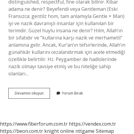
distinguished, respectful, fine olarak bilinir. Kibar
adama ne denir? Beyefendi veya Gentleman (Eski
Fransızca: gentilz hom, tam anlamıyla Gentle + Man)
iyi ve nazik davranışlı insanlar için kullanılan bir
terimdir. Güzel huylu insana ne denir? Hilm, Allah’ın
bir sıfatıdır ve “kullarına karşı nazik ve merhametli”
anlamına gelir. Ancak, Kur’an’ın tefsirlerinde, Allah’ın
günahkâr kullarını cezalandırmak için acele etmediği
özellikle belirtilir. Hz. Peygamber de hadislerinde
nazik olmayı tavsiye etmiş ve bu niteliğe sahip
olanları…
Çok
Devamını okuyun
Yorum Bırak
Kibar
Insana
Ne
Denir
https://www.fiberforum.com.tr
https://vendex.com.tr
https://beon.com.tr
knight online
nttgame
Sitemap