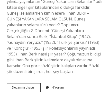
yılında yayımlanan “Güneşi Yakanların Selamları” adlı
kitabı diğer şiir kitaplarından oldukça farklıdır.
Güneşi selamlarken kimin eseri? İlhan BERK –
GÜNEŞİ YAKANLARA SELAM OLSUN. Güneşi
yakanların selamı türü nedir? Toplumcu
Gerçekçiliğin 2. Dönemi: “Güneşi Yakanlara
Selam”dan sonra Berk, “İstanbul Kitap” (1947),
“Günaydın Yeryüzü” (1952), “Türkiye Şarkısı” (1953)
ve “Köroğlu” (1953) şiir koleksiyonlarını yayınladı.
1955). İlhan Berk nasıl şiir yazar? Çoğumuzun bildiği
gibi İlhan Berk şiirin kelimelere dayalı olmasına
karşıdır. Ona göre sözlü şiirin kalıpları vardır. Sözlü
şiir düzenli bir şiirdir; her şey baştan…
Güneşi
Devamını okuyun
14 Yorum
Yakanların
Selamı
Yazarı
Kimdir