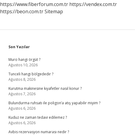
https://www.fiberforum.com.tr
https://vendex.com.tr
https://beon.com.tr
Sitemap
Sidebar
Son Yazılar
Muro hangi örgüt ?
Ağustos 10, 2026
Tunceli hangi bölgededir ?
Ağustos 8, 2026
Kurutma makinesine kıyafetler nasıl konur ?
Ağustos 7, 2026
Bulundurma ruhsatı ile poligon’a atış yapabilir miyim ?
Ağustos 6, 2026
Kuduz ne zaman tedavi edilemez ?
Ağustos 6, 2026
Avbis rezervasyon numarası nedir ?