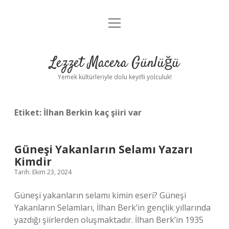
menüyü
Anasayfa
aç
Gizlilik Politikası
Lezzet Macera Günlüğü
Yasal Uyarı
Yemek kültürleriyle dolu keyifli yolculuk!
Hakkımızda
Etiket:
İlhan Berkin kaç şiiri var
Güneşi Yakanların Selamı Yazarı
Kimdir
Tarih: Ekim 23, 2024
Güneşi yakanların selamı kimin eseri? Güneşi
Yakanların Selamları, İlhan Berk’in gençlik yıllarında
yazdığı şiirlerden oluşmaktadır. İlhan Berk’in 1935