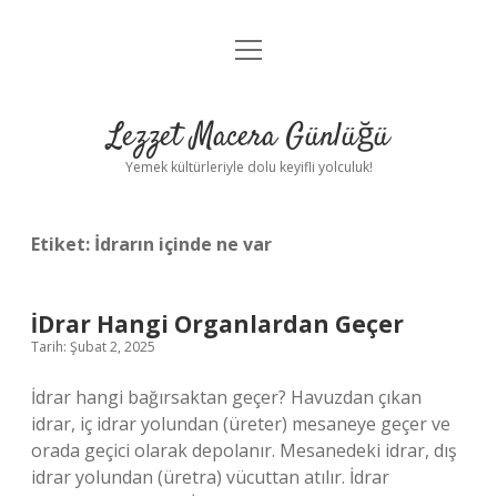
menüyü
Anasayfa
aç
Gizlilik Politikası
Lezzet Macera Günlüğü
Yasal Uyarı
Yemek kültürleriyle dolu keyifli yolculuk!
Hakkımızda
Etiket:
İdrarın içinde ne var
İDrar Hangi Organlardan Geçer
Tarih: Şubat 2, 2025
İdrar hangi bağırsaktan geçer? Havuzdan çıkan
idrar, iç idrar yolundan (üreter) mesaneye geçer ve
orada geçici olarak depolanır. Mesanedeki idrar, dış
idrar yolundan (üretra) vücuttan atılır. İdrar