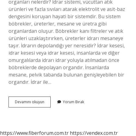
organları nelerdir? İdrar sistemi, vücuttan atık
ürünleri ve fazla sıvıları atarak elektrolit ve asit-baz
dengesini koruyan hayati bir sistemdir. Bu sistem
böbrekler, üreterler, mesane ve üretra gibi
organlardan oluşur. Böbrekler kanı filtreler ve atık
ürünleri uzaklaştırırken, üreterler idrarı mesaneye
taşır. İdrarın depolandığı yer neresidir? İdrar kesesi,
idrar kesesi veya idrar kesesi, insanlarda ve diğer
omurgalılarda idrarı idrar yoluyla atılmadan önce
böbreklerde depolayan organdır. İnsanlarda
mesane, pelvik tabanda bulunan genişleyebilen bir
organdır. İdrar ile…
İDrar
Devamını okuyun
Yorum Bırak
Hangi
Organlardan
Geçer
https://www.fiberforum.com.tr
https://vendex.com.tr