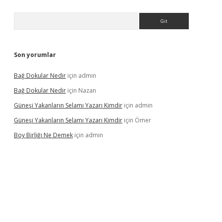
Arama
Son yorumlar
Bağ Dokular Nedir
için
admin
Bağ Dokular Nedir
için
Nazan
Güneşi Yakanların Selamı Yazarı Kimdir
için
admin
Güneşi Yakanların Selamı Yazarı Kimdir
için
Ömer
Boy Birliği Ne Demek
için
admin
ncel giriş
https://betexpergir.net/