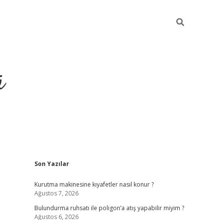
ü
Sidebar
Son Yazılar
ilbet yeni giriş
betexper güncel giri
Kurutma makinesine kıyafetler nasıl konur ?
Ağustos 7, 2026
Bulundurma ruhsatı ile poligon’a atış yapabilir miyim ?
Ağustos 6, 2026