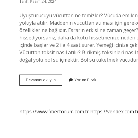
Tarih: Kasım 24, 2024
Uyuşturucuyu vücuttan ne temizler? Vücuda emilen il
yoluyla atılır. Maddenin vücuttan atılması için gere
özelliklerine bağlıdır. Esrarın etkisi ne zaman geçer
hissediyorsanız, daha da kötü hissetmenize neden ola
içinde başlar ve 2 ila 4 saat sürer. Yemeği içinize çek
Vücuttan toksit nasıl atılır? Birikmiş toksinleri na
doğal yolu bol su içmektir. Bol su tüketmek vücud
Esrarı
Devamını okuyun
Yorum Bırak
Vücuttan
Ne
Atar
https://www.fiberforum.com.tr
https://vendex.com.t