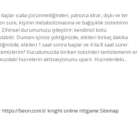
açlar suda çözünmediğinden, yalnızca idrar, dışkı ve ter
ken süre, kişinin metabolizmasına ve bağışıklık sisteminin
? Zihinsel durumunuzu iyileştirir; kendinizi kötü
bilir. Dumanı içinize çektiğinizde, etkileri birkaç dakika
tiğinizde, etkileri 1 saat sonra başlar ve 4 ila 8 saat sürer.
sıl temizlerim? Vücudumuzda biriken toksinleri temizlemenin e
umuzdaki hücrelerin aktivasyonunu uyarır. Hücrelerdeki…
r
https://beon.com.tr
knight online
nttgame
Sitemap