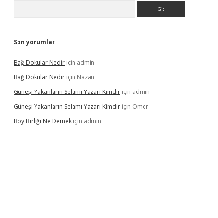
Arama
Son yorumlar
Bağ Dokular Nedir
için
admin
Bağ Dokular Nedir
için
Nazan
Güneşi Yakanların Selamı Yazarı Kimdir
için
admin
Güneşi Yakanların Selamı Yazarı Kimdir
için
Ömer
Boy Birliği Ne Demek
için
admin
ncel giriş
https://betexpergir.net/