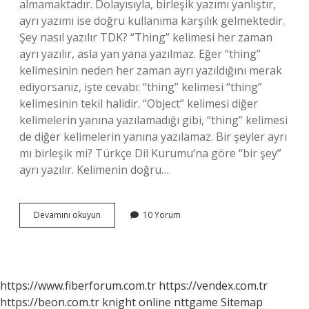
almamaktadır. Dolayısıyla, birleşik yazımı yanlıştır,
ayrı yazımı ise doğru kullanıma karşılık gelmektedir.
Şey nasıl yazılır TDK? “Thing” kelimesi her zaman
ayrı yazılır, asla yan yana yazılmaz. Eğer “thing”
kelimesinin neden her zaman ayrı yazıldığını merak
ediyorsanız, işte cevabı: “thing” kelimesi “thing”
kelimesinin tekil halidir. “Object” kelimesi diğer
kelimelerin yanına yazılamadığı gibi, “thing” kelimesi
de diğer kelimelerin yanına yazılamaz. Bir şeyler ayrı
mı birleşik mi? Türkçe Dil Kurumu’na göre “bir şey”
ayrı yazılır. Kelimenin doğru…
Bir
Devamını okuyun
10 Yorum
Şey
Nasıl
Yazılır
Türk
Dil
https://www.fiberforum.com.tr
https://vendex.com.tr
Kurumu
https://beon.com.tr
knight online
nttgame
Sitemap