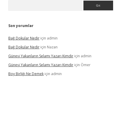
Arama
Son yorumlar
Bağ Dokular Nedir
için
admin
Bağ Dokular Nedir
için
Nazan
Güneşi Yakanların Selamı Yazarı Kimdir
için
admin
Güneşi Yakanların Selamı Yazarı Kimdir
için
Ömer
Boy Birliği Ne Demek
için
admin
üncel giriş
https://betexpergir.net/