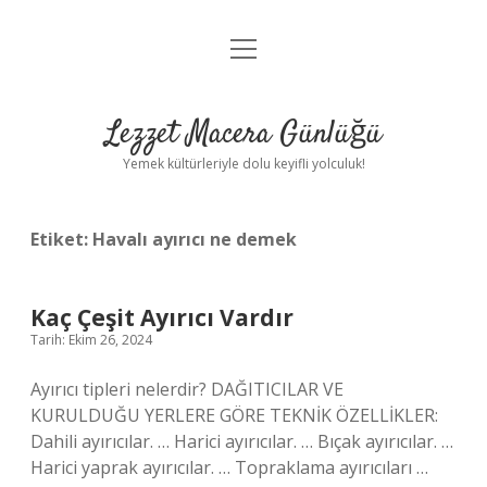
menüyü
Anasayfa
aç
Gizlilik Politikası
Lezzet Macera Günlüğü
Yasal Uyarı
Yemek kültürleriyle dolu keyifli yolculuk!
Hakkımızda
Etiket:
Havalı ayırıcı ne demek
Kaç Çeşit Ayırıcı Vardır
Tarih: Ekim 26, 2024
Ayırıcı tipleri nelerdir? DAĞITICILAR VE
KURULDUĞU YERLERE GÖRE TEKNİK ÖZELLİKLER:
Dahili ayırıcılar. … Harici ayırıcılar. … Bıçak ayırıcılar. …
Harici yaprak ayırıcılar. … Topraklama ayırıcıları …