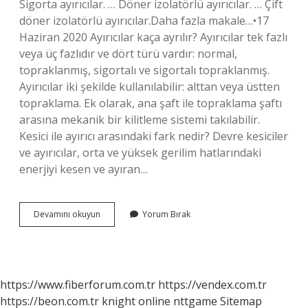
Sigorta ayırıcılar. … Döner izolatörlü ayırıcılar. … Çift
döner izolatörlü ayırıcılar.Daha fazla makale…•17
Haziran 2020 Ayırıcılar kaça ayrılır? Ayırıcılar tek fazlı
veya üç fazlıdır ve dört türü vardır: normal,
topraklanmış, sigortalı ve sigortalı topraklanmış.
Ayırıcılar iki şekilde kullanılabilir: alttan veya üstten
topraklama. Ek olarak, ana şaft ile topraklama şaftı
arasına mekanik bir kilitleme sistemi takılabilir.
Kesici ile ayırıcı arasındaki fark nedir? Devre kesiciler
ve ayırıcılar, orta ve yüksek gerilim hatlarındaki
enerjiyi kesen ve ayıran…
Kaç
Devamını okuyun
Yorum Bırak
Çeşit
Ayırıcı
Vardır
https://www.fiberforum.com.tr
https://vendex.com.tr
https://beon.com.tr
knight online
nttgame
Sitemap