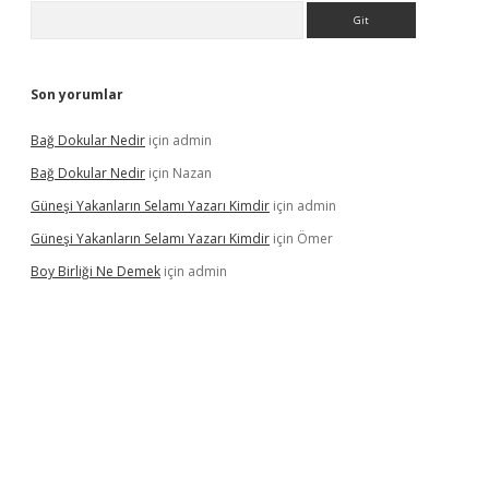
Arama
Son yorumlar
Bağ Dokular Nedir
için
admin
Bağ Dokular Nedir
için
Nazan
Güneşi Yakanların Selamı Yazarı Kimdir
için
admin
Güneşi Yakanların Selamı Yazarı Kimdir
için
Ömer
Boy Birliği Ne Demek
için
admin
üncel giriş
https://betexpergir.net/