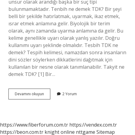
unsur olarak arandığı başka bir suç tipi
bulunmamaktadır. Tenbih ne demek TDK? Bir şeyi
belli bir şekilde hatırlatmak, uyarmak, ikaz etmek,
ısrar etmek anlamına gelir. Biyolojik bir terim
olarak, aynı zamanda uyarma anlamına da gelir. Bu
kelime genellikle uyarı olarak yanlış yazılır. Doğru
kullanımı uyarı şeklinde olmalıdır. Tesbih TDK ne
demek? Tespih kelimesi, namazdan sonra insanların
dini sözler söylerken dikkatlerini dağıtmak için
kullanılan bir nesne olarak tanımlanabilir. Takyit ne
demek TDK? [1] Bir…
Takbih
Devamını okuyun
2 Yorum
Ne
Demek
Tdk
https://www.fiberforum.com.tr
https://vendex.com.tr
https://beon.com.tr
knight online
nttgame
Sitemap