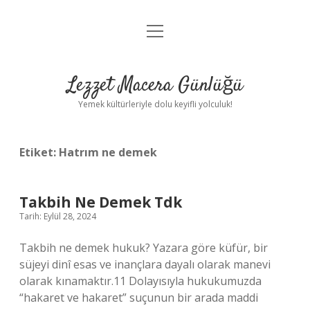
menüyü
Anasayfa
aç
Gizlilik Politikası
Lezzet Macera Günlüğü
Yasal Uyarı
Yemek kültürleriyle dolu keyifli yolculuk!
Hakkımızda
Etiket:
Hatrım ne demek
Takbih Ne Demek Tdk
Tarih: Eylül 28, 2024
Takbih ne demek hukuk? Yazara göre küfür, bir
süjeyi dinî esas ve inançlara dayalı olarak manevi
olarak kınamaktır.11 Dolayısıyla hukukumuzda
“hakaret ve hakaret” suçunun bir arada maddi