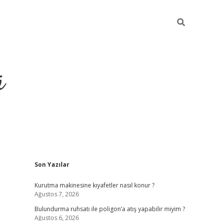
ü
Sidebar
Son Yazılar
ilbet yeni giriş
betexper güncel 
Kurutma makinesine kıyafetler nasıl konur ?
Ağustos 7, 2026
Bulundurma ruhsatı ile poligon’a atış yapabilir miyim ?
Ağustos 6, 2026