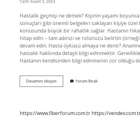
Tarih: Kasım 5, 2024
Hastalık geçmişi ne demek? Kişinin yaşamı boyunca geçi
sonuçları gibi önemli belgeleri saklayan kişiye özel 
konusunda büyük bir rahatlık sağlar. Hastanın hikayes
hitap edin – tam adınızı ve rolünüzü belirtin (örneğ
devam edin. Hasta öyküsü almaya ne denir? Anamne
hastalık hakkında detaylı bilgi edinmektir. Genellik
Hastanın kendisinden bilgi edinmenin zor olduğu du
Hastalık
Devamını okuyun
Yorum Bırak
Hikayesi
Ne
Demek
https://www.fiberforum.com.tr
https://vendex.com.t