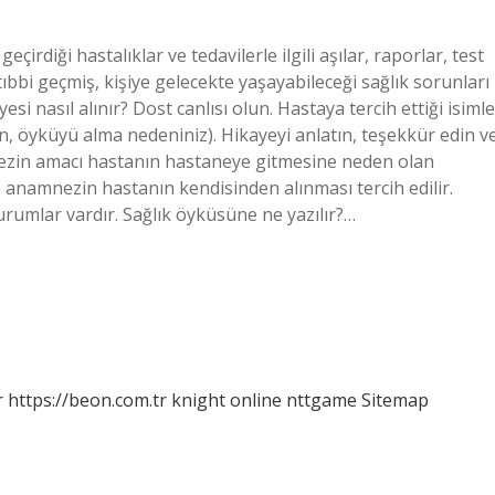
rdiği hastalıklar ve tedavilerle ilgili aşılar, raporlar, test
tıbbi geçmiş, kişiye gelecekte yaşayabileceği sağlık sorunları
i nasıl alınır? Dost canlısı olun. Hastaya tercih ettiği isimle
in, öyküyü alma nedeniniz). Hikayeyi anlatın, teşekkür edin v
zin amacı hastanın hastaneye gitmesine neden olan
le anamnezin hastanın kendisinden alınması tercih edilir.
rumlar vardır. Sağlık öyküsüne ne yazılır?…
r
https://beon.com.tr
knight online
nttgame
Sitemap