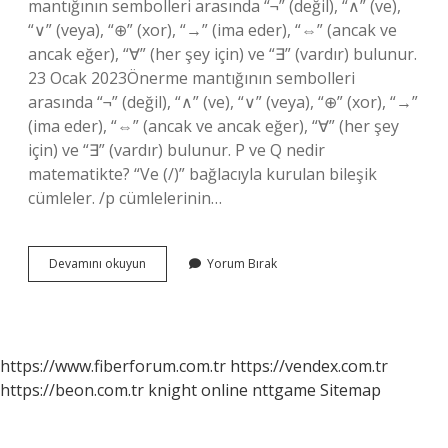
mantığının sembolleri arasında “¬” (değil), “∧” (ve),
“∨” (veya), “⊕” (xor), “→” (ima eder), “⇔” (ancak ve
ancak eğer), “∀” (her şey için) ve “∃” (vardır) bulunur.
23 Ocak 2023Önerme mantığının sembolleri
arasında “¬” (değil), “∧” (ve), “∨” (veya), “⊕” (xor), “→”
(ima eder), “⇔” (ancak ve ancak eğer), “∀” (her şey
için) ve “∃” (vardır) bulunur. P ve Q nedir
matematikte? “Ve (/)” bağlacıyla kurulan bileşik
cümleler. /p cümlelerinin…
Bileşik
Devamını okuyun
Yorum Bırak
Önermenin
Sembolü
Nedir
https://www.fiberforum.com.tr
https://vendex.com.tr
https://beon.com.tr
knight online
nttgame
Sitemap