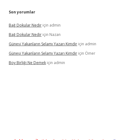
Son yorumlar
Bağ Dokular Nedir
için
admin
Bağ Dokular Nedir
için
Nazan
Güneşi Yakanların Selamı Yazarı Kimdir
için
admin
Güneşi Yakanların Selamı Yazarı Kimdir
için
Ömer
Boy Birliği Ne Demek
için
admin
ncel giriş
https://betexpergir.net/