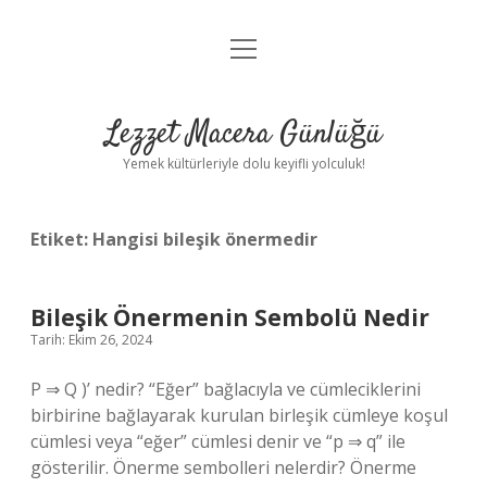
menüyü
Anasayfa
aç
Gizlilik Politikası
Lezzet Macera Günlüğü
Yasal Uyarı
Yemek kültürleriyle dolu keyifli yolculuk!
Hakkımızda
Etiket:
Hangisi bileşik önermedir
Bileşik Önermenin Sembolü Nedir
Tarih: Ekim 26, 2024
P ⇒ Q )’ nedir? “Eğer” bağlacıyla ve cümleciklerini
birbirine bağlayarak kurulan birleşik cümleye koşul
cümlesi veya “eğer” cümlesi denir ve “p ⇒ q” ile
gösterilir. Önerme sembolleri nelerdir? Önerme