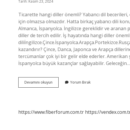
Tarih: Kasım 23, 2024
Ticarette hangi diller önemli? Yabancı dil becerileri, 
için olmazsa olmazdır. Hatta birkaç yabancı dili konu
Almanca, İspanyolca. İngilizce gereklidir ve aranan 
diller de tercih edilir. İş hayatında hangi diller önem
diliİngilizce.Çince.İspanyolca.Arapça.Portekizce.Ru
kazandırır? Çince, Danca, Japonca ve Arapça dilleri
tercümanlar çok iyi bir gelir elde ederler. Amerikan 
İspanyolca büyük kazançlar sağlayabilir. Geleceğin…
Ticaret
Devamını okuyun
Yorum Bırak
Için
Hangi
Dil
https://www.fiberforum.com.tr
https://vendex.com.t