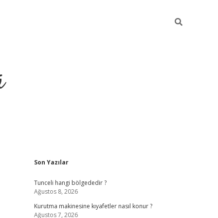
ü
Sidebar
Son Yazılar
ilbet yeni giriş
betexper güncel giri
Tunceli hangi bölgededir ?
Ağustos 8, 2026
Kurutma makinesine kıyafetler nasıl konur ?
Ağustos 7, 2026