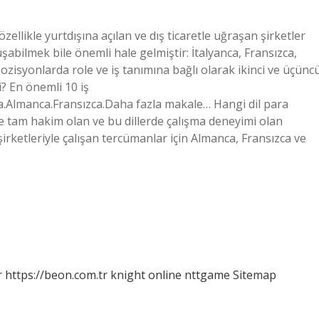
özellikle yurtdışına açılan ve dış ticaretle uğraşan şirketler
şabilmek bile önemli hale gelmiştir: İtalyanca, Fransızca,
pozisyonlarda role ve iş tanımına bağlı olarak ikinci ve üçünc
li? En önemli 10 iş
sça.Almanca.Fransızca.Daha fazla makale… Hangi dil para
ne tam hakim olan ve bu dillerde çalışma deneyimi olan
şirketleriyle çalışan tercümanlar için Almanca, Fransızca ve
r
https://beon.com.tr
knight online
nttgame
Sitemap