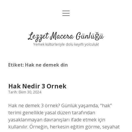
menüyü
Anasayfa
aç
Gizlilik Politikası
Lezzet Macera Günlüğü
Yasal Uyarı
Yemek kültürleriyle dolu keyifli yolculuk!
Hakkımızda
Etiket:
Hak ne demek din
Hak Nedir 3 Ornek
Tarih: Ekim 30, 2024
Hak ne demek 3 örnek? Günlük yaşamda, “hak”
terimi genellikle yasal düzen tarafından
yasaklanmayan davranışları ifade etmek için
kullanılır. Örneğin, herkesin eğitim görme, seyahat