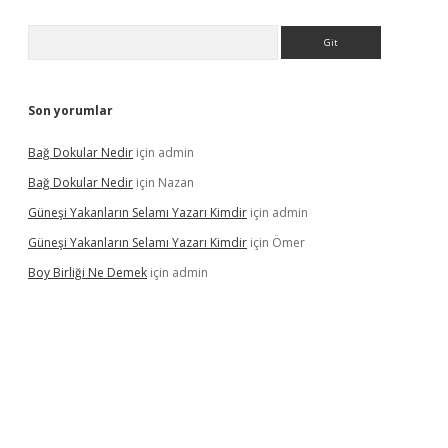
Arama
Son yorumlar
Bağ Dokular Nedir
için
admin
Bağ Dokular Nedir
için
Nazan
Güneşi Yakanların Selamı Yazarı Kimdir
için
admin
Güneşi Yakanların Selamı Yazarı Kimdir
için
Ömer
Boy Birliği Ne Demek
için
admin
ncel giriş
https://betexpergir.net/