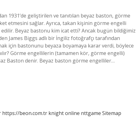
an 1931’de geliştirilen ve tanıtılan beyaz baston, görme
eket etmesini sağlar. Ayrıca, takan kişinin görme engelli
edilir. Beyaz bastonu kim icat etti? Ancak bugün bildiğimiz
en James Biggs adlı bir İngiliz fotoğrafçı tarafından
unmak için bastonunu beyaza boyamaya karar verdi, böylece
nılır? Görme engellilerin (tamamen kör, görme engelli)
yaz Baston denir. Beyaz baston görme engelliler…
r
https://beon.com.tr
knight online
nttgame
Sitemap