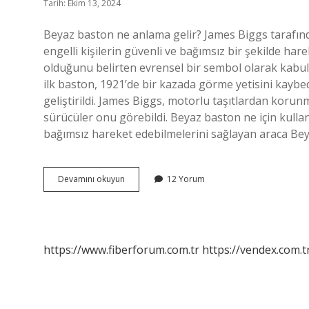
Tarih: Ekim 13, 2024
Beyaz baston ne anlama gelir? James Biggs tarafınd
engelli kişilerin güvenli ve bağımsız bir şekilde har
olduğunu belirten evrensel bir sembol olarak kabul 
ilk baston, 1921’de bir kazada görme yetisini kaybed
geliştirildi. James Biggs, motorlu taşıtlardan kor
sürücüler onu görebildi. Beyaz baston ne için kulla
bağımsız hareket edebilmelerini sağlayan araca Be
Beyaz
Devamını okuyun
12 Yorum
Baston
Hikayesi
Nedir
https://www.fiberforum.com.tr
https://vendex.com.t