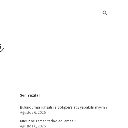
ü
Sidebar
Son Yazılar
ilbet yeni giriş
betexper güncel giri
Bulundurma ruhsatı ile poligon’a atış yapabilir miyim ?
Ağustos 6, 2026
Kuduz ne zaman tedavi edilemez ?
Ağustos 6, 2026