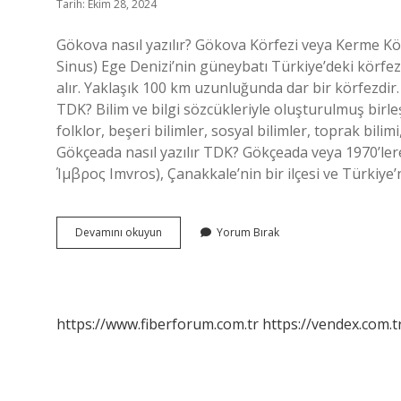
Tarih: Ekim 28, 2024
Gökova nasıl yazılır? Gökova Körfezi veya Kerme K
Sinus) Ege Denizi’nin güneybatı Türkiye’deki körfez
alır. Yaklaşık 100 km uzunluğunda dar bir körfezdir. 
TDK? Bilim ve bilgi sözcükleriyle oluşturulmuş birleş
folklor, beşeri bilimler, sosyal bilimler, toprak bilimi, 
Gökçeada nasıl yazılır TDK? Gökçeada veya 1970’lere kadar bi
Ίμβρος Imvros), Çanakkale’nin bir ilçesi ve Türkiye’n
Gökova
Devamını okuyun
Yorum Bırak
Nasıl
Yazılır
Tdk
https://www.fiberforum.com.tr
https://vendex.com.t