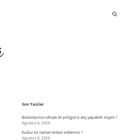
ü
Sidebar
Son Yazılar
ilbet yeni giriş
betexper güncel giri
Bulundurma ruhsatı ile poligon’a atış yapabilir miyim ?
Ağustos 6, 2026
Kuduz ne zaman tedavi edilemez ?
Ağustos 6, 2026