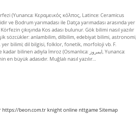
örfezi (Yunanca: Κεραμεικός κόλπος, Latince: Ceramicus
idir ve Bodrum yarımadası ile Datça yarımadası arasında yer
Körfezin çıkışında Kos adası bulunur. Gök bilimi nasıl yazılır
ik sözcükler: anlambilim, dilbilim, edebiyat bilimi, astronomi
yer bilimi; dil bilgisi, folklor, fonetik, morfoloji vb. F.
linen adıyla İmroz (Osmanlıca: ايمروز, Yunanca:
in en büyük adasıdır. Muğlalı nasıl yazılır…
r
https://beon.com.tr
knight online
nttgame
Sitemap