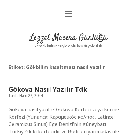
menüyü
Anasayfa
aç
Gizlilik Politikası
Lezzet Macera Günlüğü
Yasal Uyarı
Yemek kültürleriyle dolu keyifli yolculuk!
Hakkımızda
Etiket:
Gökbilim kısaltması nasıl yazılır
Gökova Nasıl Yazılır Tdk
Tarih: Ekim 28, 2024
Gökova nasıl yazılır? Gökova Körfezi veya Kerme
Körfezi (Yunanca: Κεραμεικός κόλπος, Latince:
Ceramicus Sinus) Ege Denizi’nin güneybatı
Türkiye’deki körfezidir ve Bodrum yarımadası ile