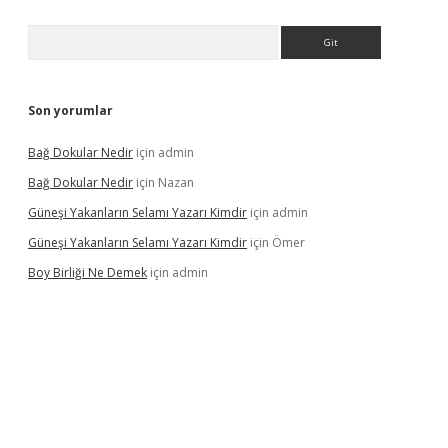
Arama
Son yorumlar
Bağ Dokular Nedir
için
admin
Bağ Dokular Nedir
için
Nazan
Güneşi Yakanların Selamı Yazarı Kimdir
için
admin
Güneşi Yakanların Selamı Yazarı Kimdir
için
Ömer
Boy Birliği Ne Demek
için
admin
ncel giriş
https://betexpergir.net/