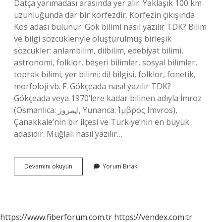
Datça yarımadası arasında yer alır. Yaklaşık 100 km
uzunluğunda dar bir körfezdir. Körfezin çıkışında
Kos adası bulunur. Gök bilimi nasıl yazılır TDK? Bilim
ve bilgi sözcükleriyle oluşturulmuş birleşik
sözcükler: anlambilim, dilbilim, edebiyat bilimi,
astronomi, folklor, beşeri bilimler, sosyal bilimler,
toprak bilimi, yer bilimi; dil bilgisi, folklor, fonetik,
morfoloji vb. F. Gökçeada nasıl yazılır TDK?
Gökçeada veya 1970’lere kadar bilinen adıyla İmroz
(Osmanlıca: ايمروز, Yunanca: Ίμβρος Imvros),
Çanakkale’nin bir ilçesi ve Türkiye’nin en büyük
adasıdır. Muğlalı nasıl yazılır…
Gökova
Devamını okuyun
Yorum Bırak
Nasıl
Yazılır
Tdk
https://www.fiberforum.com.tr
https://vendex.com.tr