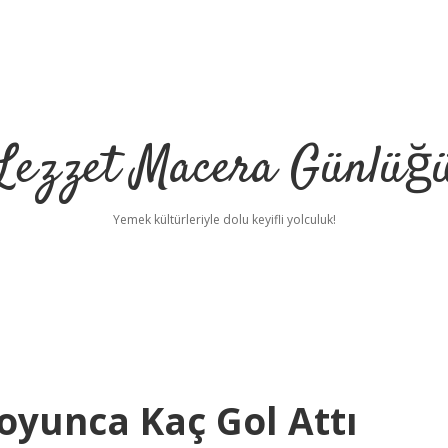
Lezzet Macera Günlüğ
Yemek kültürleriyle dolu keyifli yolculuk!
oyunca Kaç Gol Attı