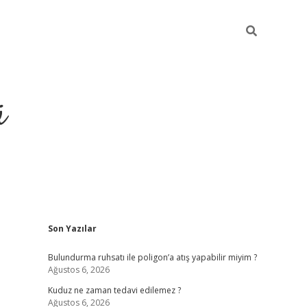
ü
Sidebar
Son Yazılar
ilbet yeni giriş
betexper günce
Bulundurma ruhsatı ile poligon’a atış yapabilir miyim ?
Ağustos 6, 2026
Kuduz ne zaman tedavi edilemez ?
Ağustos 6, 2026