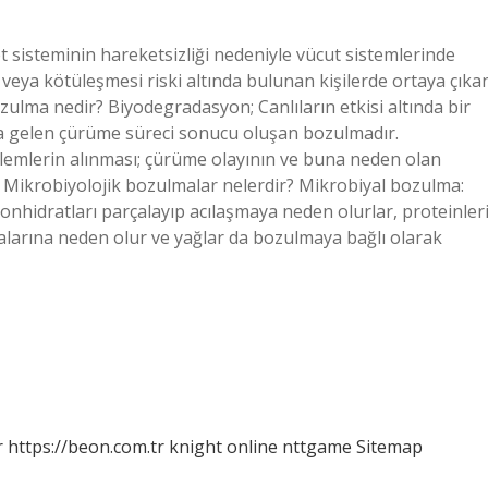
t sisteminin hareketsizliği nedeniyle vücut sistemlerinde
 veya kötüleşmesi riski altında bulunan kişilerde ortaya çıka
 bozulma nedir? Biyodegradasyon; Canlıların etkisi altında bir
a gelen çürüme süreci sonucu oluşan bozulmadır.
emlerin alınması; çürüme olayının ve buna neden olan
 Mikrobiyolojik bozulmalar nelerdir? Mikrobiyal bozulma:
nhidratları parçalayıp acılaşmaya neden olurlar, proteinler
malarına neden olur ve yağlar da bozulmaya bağlı olarak
r
https://beon.com.tr
knight online
nttgame
Sitemap