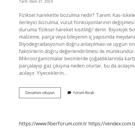
Tarih: Ekim 31, 2024
Fiziksel harekette bozulma nedir? Tanım: Kas-iskele
ilerleyici bozulma, vücut fonksiyonlarının değişmesi
duruma ‘fiziksel hareket kısıtlılığı’ denir. Biyolojik
malzeme, parça veya bileşenin iç yapısında meydan
Biyodegradasyonun doğru anlaşılması ve uygun önl
faktörlerin doğru değerlendirilmesi ile mümkündür.
Mikroorganizmalar besinlerde çoğaldıklarında karbo
parçalayıp gaz çıkışına neden olurlar, bu da acılaş
acılaşır. Yiyeceklerin…
Fiziksel
Devamını okuyun
Yorum Bırak
Bozulma
Nedir
https://www.fiberforum.com.tr
https://vendex.com.t