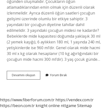
öğünden oluşmalıdır. Çocukların öğün
atlamadıklarından emin olmak için düzenli olarak
izlenmelidir. Ayrıca düzenli öğün saatleri çocuğun
gelişimi üzerinde olumlu bir etkiye sahiptir. 3
yaşındaki bir çocuğun diyetine tahıllar dahil
edilmelidir. 3 yaşındaki çocuğun midesi ne kadardır?
Bebeklerde mide kapasitesi doğumda yaklaşık 30 ml
(2 yemek kaşığı), 6 aylıkken 180 ml, 1 yaşında 240 ml,
yetişkinlerde ise 960 ml’dir. Genel olarak mide hacmi
30 ml x kg olarak hesaplanır (10 kg ağırlığındaki bir
çocuğun mide hacmi 300 ml’dir). 3 yaş çocuk günde…
3
Devamını okuyun
Yorum Bırak
Yaşındaki
Çocuk
Günde
Kaç
Öğün
https://www.fiberforum.com.tr
https://vendex.com.tr
Yemeli
https://beon.com.tr
knight online
nttgame
Sitemap