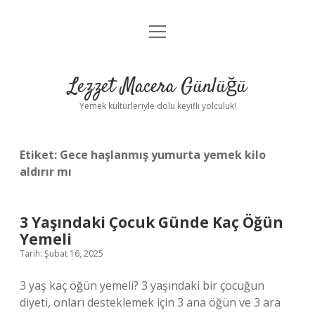
menüyü
Anasayfa
aç
Gizlilik Politikası
Lezzet Macera Günlüğü
Yasal Uyarı
Yemek kültürleriyle dolu keyifli yolculuk!
Hakkımızda
Etiket:
Gece haşlanmış yumurta yemek kilo
aldırır mı
3 Yaşındaki Çocuk Günde Kaç Öğün
Yemeli
Tarih: Şubat 16, 2025
3 yaş kaç öğün yemeli? 3 yaşındaki bir çocuğun
diyeti, onları desteklemek için 3 ana öğün ve 3 ara