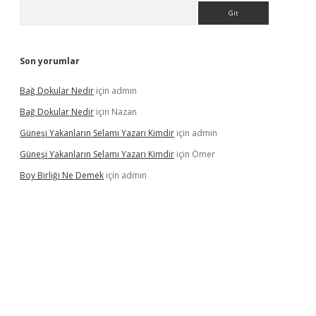
Arama
Son yorumlar
Bağ Dokular Nedir
için
admin
Bağ Dokular Nedir
için
Nazan
Güneşi Yakanların Selamı Yazarı Kimdir
için
admin
Güneşi Yakanların Selamı Yazarı Kimdir
için
Ömer
Boy Birliği Ne Demek
için
admin
t yeni giriş
betexper güncel giriş
https://betexpergir.net/