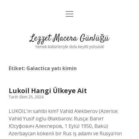
menüyü
Anasayfa
aç
Gizlilik Politikası
Lezzet Macera Günlüğü
Yasal Uyarı
Yemek kültürleriyle dolu keyifli yolculuk!
Hakkımızda
Etiket:
Galactica yatı kimin
Lukoil Hangi Ülkeye Ait
Tarih: Ekim 25, 2024
LUKOIL’in sahibi kim? Vahid Alekberov (Azerice:
Vahid Yusif oglu Ələkbərov; Rusça: Вагит
Юсуфович Алекперов, 1 Eylül 1950, Bakü)
Azerbaycan kökenli bir Rus iş adamı ve Rusya’nın