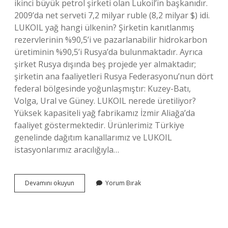
ikinci büyük petrol şirketi olan Lukoil’in başkanıdır.
2009’da net serveti 7,2 milyar ruble (8,2 milyar $) idi.
LUKOIL yağ hangi ülkenin? Şirketin kanıtlanmış
rezervlerinin %90,5’i ve pazarlanabilir hidrokarbon
üretiminin %90,5’i Rusya’da bulunmaktadır. Ayrıca
şirket Rusya dışında beş projede yer almaktadır;
şirketin ana faaliyetleri Rusya Federasyonu’nun dört
federal bölgesinde yoğunlaşmıştır: Kuzey-Batı,
Volga, Ural ve Güney. LUKOIL nerede üretiliyor?
Yüksek kapasiteli yağ fabrikamız İzmir Aliağa’da
faaliyet göstermektedir. Ürünlerimiz Türkiye
genelinde dağıtım kanallarımız ve LUKOIL
istasyonlarımız aracılığıyla…
Lukoil
Devamını okuyun
Yorum Bırak
Hangi
Ülkeye
Ait