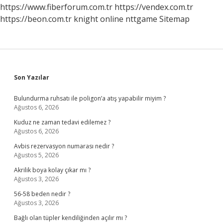
https://www.fiberforum.com.tr
https://vendex.com.tr
https://beon.com.tr
knight online
nttgame
Sitemap
Sidebar
Son Yazılar
Bulundurma ruhsatı ile poligon’a atış yapabilir miyim ?
Ağustos 6, 2026
Kuduz ne zaman tedavi edilemez ?
Ağustos 6, 2026
Avbis rezervasyon numarası nedir ?
Ağustos 5, 2026
Akrilik boya kolay çıkar mı ?
Ağustos 3, 2026
56-58 beden nedir ?
Ağustos 3, 2026
Bağlı olan tüpler kendiliğinden açılır mı ?