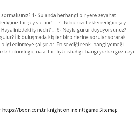
 sormalısınız? 1- Şu anda herhangi bir yere seyahat
tediğiniz bir şey var mı? … 3- Bilmenizi beklemediğim şey
- Hayalinizdeki iş nedir? … 6- Neyle gurur duyuyorsunuz?
lur? İlk buluşmada kişiler birbirlerine sorular sorarak
a bilgi edinmeye çalışırlar. En sevdiği renk, hangi yemeği
rde bulunduğu, nasıl bir ilişki istediği, hangi yerleri gezmeyi
r
https://beon.com.tr
knight online
nttgame
Sitemap