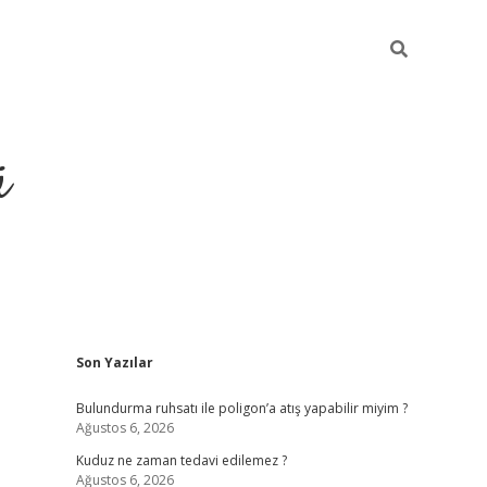
ü
Sidebar
Son Yazılar
ilbet yeni giriş
betexper güncel giri
Bulundurma ruhsatı ile poligon’a atış yapabilir miyim ?
Ağustos 6, 2026
Kuduz ne zaman tedavi edilemez ?
Ağustos 6, 2026