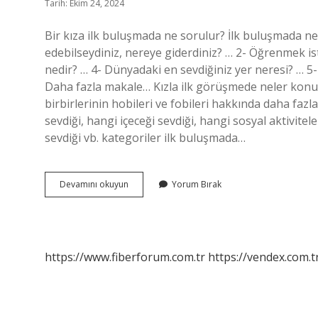
Tarih: Ekim 24, 2024
Bir kıza ilk buluşmada ne sorulur? İlk buluşmada ne
edebilseydiniz, nereye giderdiniz? … 2- Öğrenmek is
nedir? … 4- Dünyadaki en sevdiğiniz yer neresi? … 5
Daha fazla makale… Kızla ilk görüşmede neler konuşu
birbirlerinin hobileri ve fobileri hakkında daha fazl
sevdiği, hangi içeceği sevdiği, hangi sosyal aktivitele
sevdiği vb. kategoriler ilk buluşmada…
Kızla
Devamını okuyun
Yorum Bırak
Ilk
Buluşmada
Neler
Sorulur
https://www.fiberforum.com.tr
https://vendex.com.t