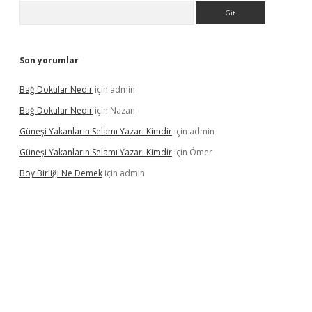
Arama
Son yorumlar
Bağ Dokular Nedir
için
admin
Bağ Dokular Nedir
için
Nazan
Güneşi Yakanların Selamı Yazarı Kimdir
için
admin
Güneşi Yakanların Selamı Yazarı Kimdir
için
Ömer
Boy Birliği Ne Demek
için
admin
üncel giriş
https://betexpergir.net/