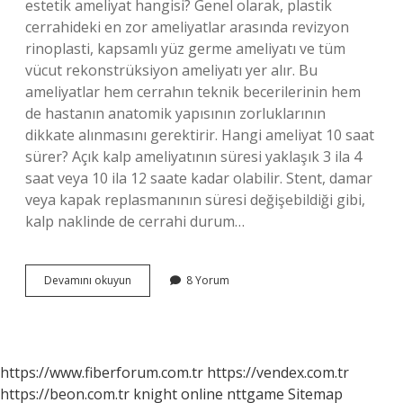
estetik ameliyat hangisi? Genel olarak, plastik
cerrahideki en zor ameliyatlar arasında revizyon
rinoplasti, kapsamlı yüz germe ameliyatı ve tüm
vücut rekonstrüksiyon ameliyatı yer alır. Bu
ameliyatlar hem cerrahın teknik becerilerinin hem
de hastanın anatomik yapısının zorluklarının
dikkate alınmasını gerektirir. Hangi ameliyat 10 saat
sürer? Açık kalp ameliyatının süresi yaklaşık 3 ila 4
saat veya 10 ila 12 saate kadar olabilir. Stent, damar
veya kapak replasmanının süresi değişebildiği gibi,
kalp naklinde de cerrahi durum…
En
Devamını okuyun
8 Yorum
Zor
Ameliyat
Ne
Ameliyatı
https://www.fiberforum.com.tr
https://vendex.com.tr
https://beon.com.tr
knight online
nttgame
Sitemap