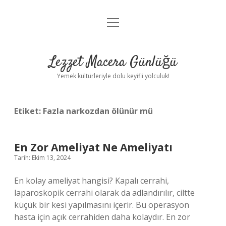
menüyü
Anasayfa
aç
Gizlilik Politikası
Lezzet Macera Günlüğü
Yasal Uyarı
Yemek kültürleriyle dolu keyifli yolculuk!
Hakkımızda
Etiket:
Fazla narkozdan ölünür mü
En Zor Ameliyat Ne Ameliyatı
Tarih: Ekim 13, 2024
En kolay ameliyat hangisi? Kapalı cerrahi,
laparoskopik cerrahi olarak da adlandırılır, ciltte
küçük bir kesi yapılmasını içerir. Bu operasyon
hasta için açık cerrahiden daha kolaydır. En zor