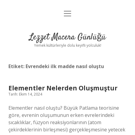
menüyü
Anasayfa
aç
Gizlilik Politikası
Lezzet Macera Günlüğü
Yasal Uyarı
Yemek kültürleriyle dolu keyifli yolculuk!
Hakkımızda
Etiket:
Evrendeki ilk madde nasıl oluştu
Elementler Nelerden Oluşmuştur
Tarih: Ekim 14, 2024
Elementler nasıl oluştu? Büyük Patlama teorisine
göre, evrenin oluşumunun erken evrelerindeki
sıcaklıklar, füzyon reaksiyonlarının (atom
çekirdeklerinin birleşmesi) gerçekleşmesine yetecek