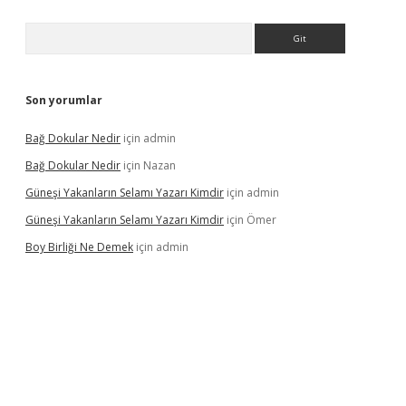
Arama
Son yorumlar
Bağ Dokular Nedir
için
admin
Bağ Dokular Nedir
için
Nazan
Güneşi Yakanların Selamı Yazarı Kimdir
için
admin
Güneşi Yakanların Selamı Yazarı Kimdir
için
Ömer
Boy Birliği Ne Demek
için
admin
ncel giriş
https://betexpergir.net/