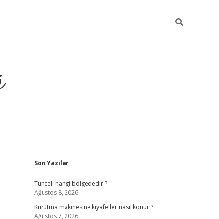
ü
Sidebar
Son Yazılar
ilbet yeni giriş
betexper güncel giri
Tunceli hangi bölgededir ?
Ağustos 8, 2026
Kurutma makinesine kıyafetler nasıl konur ?
Ağustos 7, 2026