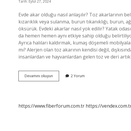
Tarih: Eylül 27, 2024
Evde akar olduğu nasıl anlaşılır? Toz akarlarının bel
kızarıklık veya sulanma, burun tıkanıklığı, burun, ağı
öksürük. Evdeki akarlar nasıl yok edilir? Yatak odas
da hemen hemen aynı etkiye sahip olduğu belirtiliyo
Ayrıca halıları kaldırmak, kumaş döşemeli mobilyaları,
mı? Alerjen olan toz akarının kendisi değil, dışkısınd
insanlardan ve hayvanlardan gelen toz ve deri artıkl
Akar
Devamını okuyun
2 Yorum
Nasıl
Bulaşır
https://www.fiberforum.com.tr
https://vendex.com.t