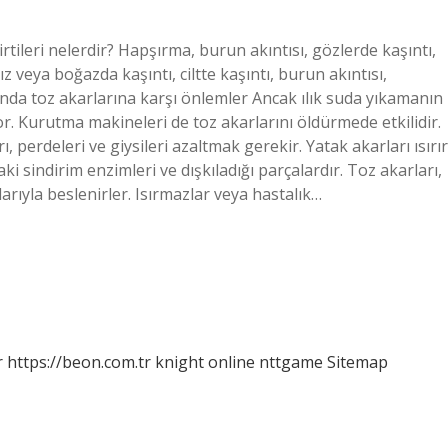
irtileri nelerdir? Hapşırma, burun akıntısı, gözlerde kaşıntı,
z veya boğazda kaşıntı, ciltte kaşıntı, burun akıntısı,
ında toz akarlarına karşı önlemler Ancak ılık suda yıkamanın
r. Kurutma makineleri de toz akarlarını öldürmede etkilidir.
 perdeleri ve giysileri azaltmak gerekir. Yatak akarları ısırır
aki sindirim enzimleri ve dışkıladığı parçalardır. Toz akarları,
arıyla beslenirler. Isırmazlar veya hastalık…
r
https://beon.com.tr
knight online
nttgame
Sitemap