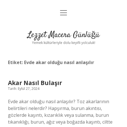
menüyü
Anasayfa
aç
Gizlilik Politikası
Lezzet Macera Günlüğü
Yasal Uyarı
Yemek kültürleriyle dolu keyifli yolculuk!
Hakkımızda
Etiket:
Evde akar olduğu nasıl anlaşılır
Akar Nasıl Bulaşır
Tarih: Eylül 27, 2024
Evde akar olduğu nasıl anlaşılır? Toz akarlarının
belirtileri nelerdir? Hapşırma, burun akıntısı,
gözlerde kaşıntı, kızarıklık veya sulanma, burun
tıkanıklığı, burun, ağız veya boğazda kaşıntı, ciltte