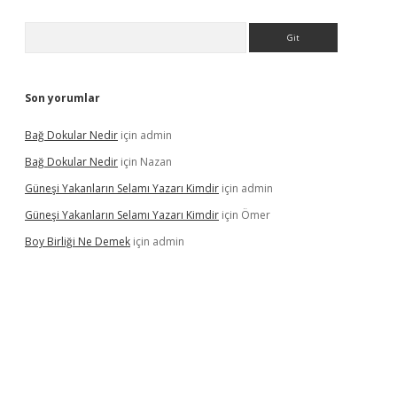
Arama
Son yorumlar
Bağ Dokular Nedir
için
admin
Bağ Dokular Nedir
için
Nazan
Güneşi Yakanların Selamı Yazarı Kimdir
için
admin
Güneşi Yakanların Selamı Yazarı Kimdir
için
Ömer
Boy Birliği Ne Demek
için
admin
ncel giriş
https://betexpergir.net/