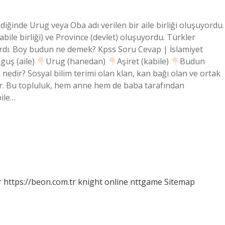
ldiğinde Urug veya Oba adı verilen bir aile birliği oluşuyordu.
bile birliği) ve Province (devlet) oluşuyordu. Türkler
rlardı. Boy budun ne demek? Kpss Soru Cevap | İslamiyet
guş (aile)
Urug (hanedan)
Aşiret (kabile)
Budun
 nedir? Sosyal bilim terimi olan klan, kan bağı olan ve ortak
er. Bu topluluk, hem anne hem de baba tarafından
bile…
r
https://beon.com.tr
knight online
nttgame
Sitemap