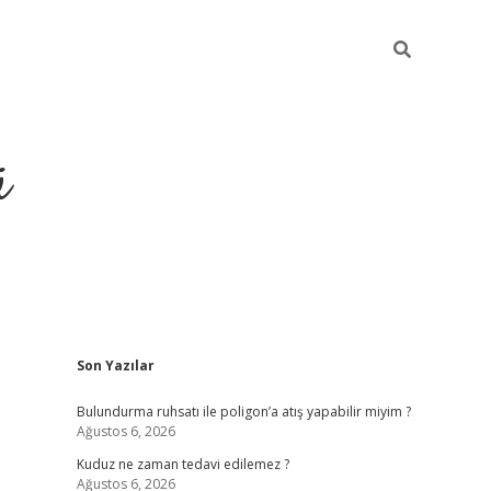
ü
Sidebar
Son Yazılar
ilbet yeni giriş
betexper güncel gi
Bulundurma ruhsatı ile poligon’a atış yapabilir miyim ?
Ağustos 6, 2026
Kuduz ne zaman tedavi edilemez ?
Ağustos 6, 2026