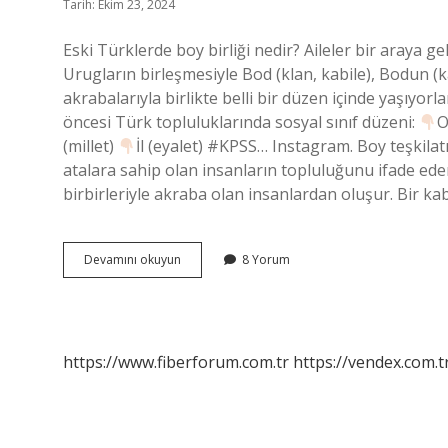
Tarih: Ekim 23, 2024
Eski Türklerde boy birliği nedir? Aileler bir araya ge
Urugların birleşmesiyle Bod (klan, kabile), Bodun (ka
akrabalarıyla birlikte belli bir düzen içinde yaşıyo
öncesi Türk topluluklarında sosyal sınıf düzeni:
O
(millet)
İl (eyalet) #KPSS… Instagram. Boy teşkilatı
atalara sahip olan insanların topluluğunu ifade ed
birbirleriyle akraba olan insanlardan oluşur. Bir ka
Boy
Devamını okuyun
8 Yorum
Birliği
Ne
Demek
https://www.fiberforum.com.tr
https://vendex.com.t