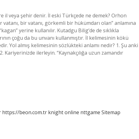
lere il veya şehir denir. İl eski Türkçede ne demek? Orhon
“Bir vatanı, bir vatanı, görkemli bir hükümdarı olan” anlamına
kagan” yerine kullanılır. Kutadgu Bilig’de de sıklıkla
ının çoğu da bu unvanı kullanmıştır. İl kelimesinin kökü
ir. Yol almış kelimesinin sözlükteki anlamı nedir? 1. Şu anki
 2. Kariyerinizde ilerleyin. “Kaynakçılığa uzun zamandır
r
https://beon.com.tr
knight online
nttgame
Sitemap