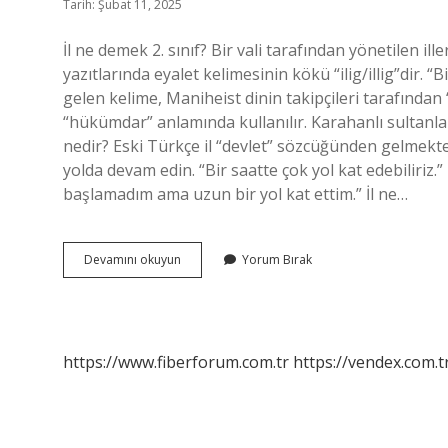
Tarih: Şubat 11, 2025
İl ne demek 2. sınıf? Bir vali tarafından yönetilen il
yazıtlarında eyalet kelimesinin kökü “ilig/illig”dir. 
gelen kelime, Maniheist dinin takipçileri tarafından “
“hükümdar” anlamında kullanılır. Karahanlı sultanlar
nedir? Eski Türkçe il “devlet” sözcüğünden gelmekted
yolda devam edin. “Bir saatte çok yol kat edebiliriz.”
başlamadım ama uzun bir yol kat ettim.” İl ne…
İL
Devamını okuyun
Yorum Bırak
Kelimesinin
Sözlükteki
Anlamı
Nedir
https://www.fiberforum.com.tr
https://vendex.com.t