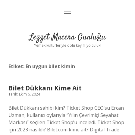
menüyü
Anasayfa
aç
Gizlilik Politikası
Lezzet Macera Günlüğü
Yasal Uyarı
Yemek kültürleriyle dolu keyifli yolculuk!
Hakkımızda
Etiket:
En uygun bilet kimin
Bilet Dükkanı Kime Ait
Tarih: Ekim 6, 2024
Bilet Dükkanı sahibi kim? Ticket Shop CEO’su Ercan
Uzman, kullanıcı oylarıyla “Yılın Çevrimiçi Seyahat
Markası” seçilen Ticket Shop’u inceledi. Ticket Shop
için 2023 nasıldı? Bilet.com kime ait? Digital Trade