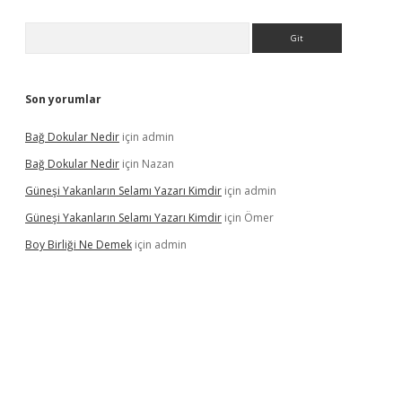
Arama
Son yorumlar
Bağ Dokular Nedir
için
admin
Bağ Dokular Nedir
için
Nazan
Güneşi Yakanların Selamı Yazarı Kimdir
için
admin
Güneşi Yakanların Selamı Yazarı Kimdir
için
Ömer
Boy Birliği Ne Demek
için
admin
ncel giriş
https://betexpergir.net/