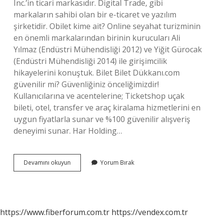
Inc.’in ticari markasıdır. Digital Trade, gibi
markaların sahibi olan bir e-ticaret ve yazılım
şirketidir. Obilet kime ait? Online seyahat turizminin
en önemli markalarından birinin kurucuları Ali
Yılmaz (Endüstri Mühendisliği 2012) ve Yiğit Gürocak
(Endüstri Mühendisliği 2014) ile girişimcilik
hikayelerini konuştuk. Bilet Bilet Dükkanı.com
güvenilir mi? Güvenliğiniz önceliğimizdir!
Kullanıcılarına ve acentelerine; Ticketshop uçak
bileti, otel, transfer ve araç kiralama hizmetlerini en
uygun fiyatlarla sunar ve %100 güvenilir alışveriş
deneyimi sunar. Har Holding…
Bilet
Devamını okuyun
Yorum Bırak
Dükkanı
Kime
Ait
https://www.fiberforum.com.tr
https://vendex.com.tr