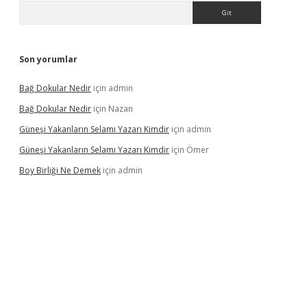
Arama
Son yorumlar
Bağ Dokular Nedir
için
admin
Bağ Dokular Nedir
için
Nazan
Güneşi Yakanların Selamı Yazarı Kimdir
için
admin
Güneşi Yakanların Selamı Yazarı Kimdir
için
Ömer
Boy Birliği Ne Demek
için
admin
ncel giriş
https://betexpergir.net/