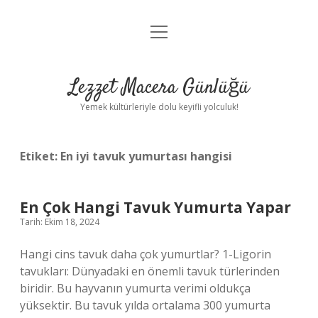
menüyü
Anasayfa
aç
Gizlilik Politikası
Lezzet Macera Günlüğü
Yasal Uyarı
Yemek kültürleriyle dolu keyifli yolculuk!
Hakkımızda
Etiket:
En iyi tavuk yumurtası hangisi
En Çok Hangi Tavuk Yumurta Yapar
Tarih: Ekim 18, 2024
Hangi cins tavuk daha çok yumurtlar? 1-Ligorin
tavukları: Dünyadaki en önemli tavuk türlerinden
biridir. Bu hayvanın yumurta verimi oldukça
yüksektir. Bu tavuk yılda ortalama 300 yumurta