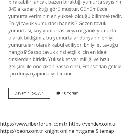
bırakabilir, ancak bazen bıraktığı yumurta sayısının
340’a kadar çıktığı görülmüştür. Günümüzde
yumurta veriminin en yüksek olduğu bilinmektedir.
En iyi tavuk yumurtası hangisi? Gezen tavuk
yumurtası, köy yumurtası veya organik yumurta
olarak bildiğimiz bu yumurtalar dünyanın en iyi
yumurtaları olarak kabul ediliyor. En iyi et tavuğu
hangisi? Sasso tavuk cinsi etçilik için en ideal
cinslerden biridir. Yüksek et verimliliği ve hızlı
gelişimi ile öne çıkan Sasso cinsi, Fransa’dan geldiği
için dünya çapında iyi bir üne…
En
Devamını okuyun
10 Yorum
Çok
Hangi
Tavuk
Yumurta
Yapar
https://www.fiberforum.com.tr
https://vendex.com.tr
https://beon.com.tr
knight online
nttgame
Sitemap