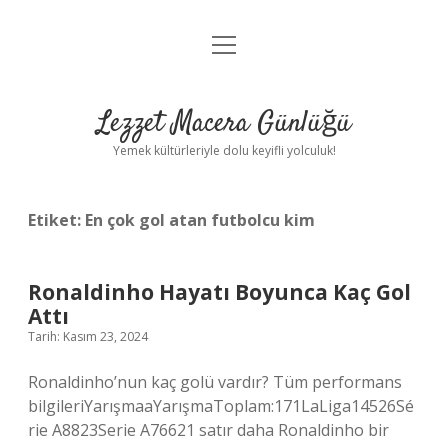
menüyü
Anasayfa
aç
Gizlilik Politikası
Lezzet Macera Günlüğü
Yasal Uyarı
Yemek kültürleriyle dolu keyifli yolculuk!
Hakkımızda
Etiket:
En çok gol atan futbolcu kim
Ronaldinho Hayatı Boyunca Kaç Gol
Attı
Tarih: Kasım 23, 2024
Ronaldinho’nun kaç golü vardır? Tüm performans
bilgileriYarışmaaYarışmaToplam:171LaLiga14526Sé
rie A8823Serie A76621 satır daha Ronaldinho bir