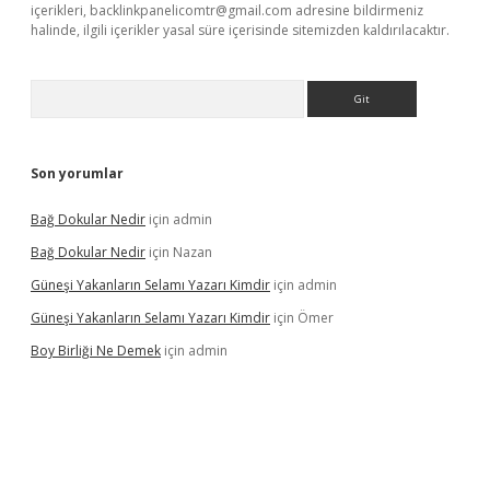
içerikleri,
backlinkpanelicomtr@gmail.com
adresine bildirmeniz
halinde, ilgili içerikler yasal süre içerisinde sitemizden kaldırılacaktır.
Arama
Son yorumlar
Bağ Dokular Nedir
için
admin
Bağ Dokular Nedir
için
Nazan
Güneşi Yakanların Selamı Yazarı Kimdir
için
admin
Güneşi Yakanların Selamı Yazarı Kimdir
için
Ömer
Boy Birliği Ne Demek
için
admin