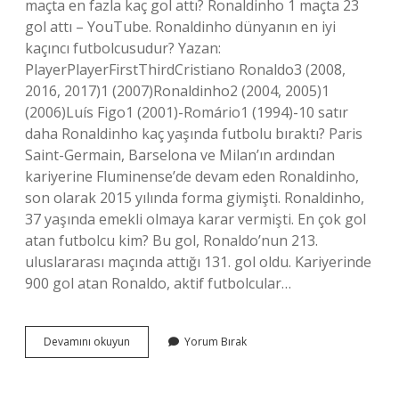
maçta en fazla kaç gol attı? Ronaldinho 1 maçta 23
gol attı – YouTube. Ronaldinho dünyanın en iyi
kaçıncı futbolcusudur? Yazan:
PlayerPlayerFirstThirdCristiano Ronaldo3 (2008,
2016, 2017)1 (2007)Ronaldinho2 (2004, 2005)1
(2006)Luís Figo1 (2001)-Romário1 (1994)-10 satır
daha Ronaldinho kaç yaşında futbolu bıraktı? Paris
Saint-Germain, Barselona ve Milan’ın ardından
kariyerine Fluminense’de devam eden Ronaldinho,
son olarak 2015 yılında forma giymişti. Ronaldinho,
37 yaşında emekli olmaya karar vermişti. En çok gol
atan futbolcu kim? Bu gol, Ronaldo’nun 213.
uluslararası maçında attığı 131. gol oldu. Kariyerinde
900 gol atan Ronaldo, aktif futbolcular…
Ronaldinho
Devamını okuyun
Yorum Bırak
Hayatı
Boyunca
Kaç