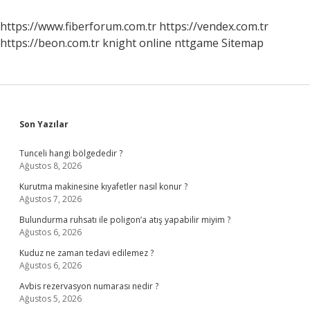
Gol
Attı
https://www.fiberforum.com.tr
https://vendex.com.tr
https://beon.com.tr
knight online
nttgame
Sitemap
Sidebar
Son Yazılar
Tunceli hangi bölgededir ?
Ağustos 8, 2026
Kurutma makinesine kıyafetler nasıl konur ?
Ağustos 7, 2026
Bulundurma ruhsatı ile poligon’a atış yapabilir miyim ?
Ağustos 6, 2026
Kuduz ne zaman tedavi edilemez ?
Ağustos 6, 2026
Avbis rezervasyon numarası nedir ?
Ağustos 5, 2026