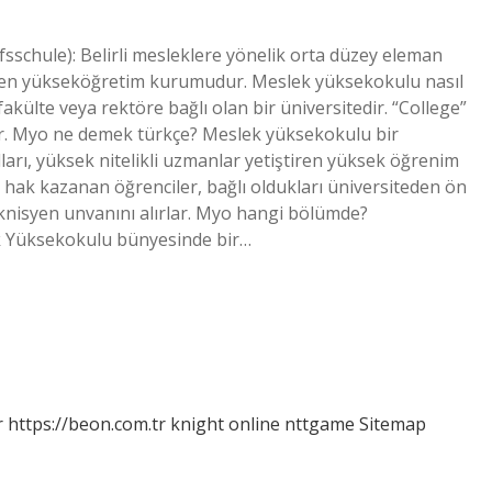
sschule): Belirli mesleklere yönelik orta düzey eleman
 veren yükseköğretim kurumudur. Meslek yüksekokulu nasıl
akülte veya rektöre bağlı olan bir üniversitedir. “College”
dir. Myo ne demek türkçe? Meslek yüksekokulu bir
arı, yüksek nitelikli uzmanlar yetiştiren yüksek öğrenim
a hak kazanan öğrenciler, bağlı oldukları üniversiteden ön
teknisyen unvanını alırlar. Myo hangi bölümde?
ek Yüksekokulu bünyesinde bir…
r
https://beon.com.tr
knight online
nttgame
Sitemap