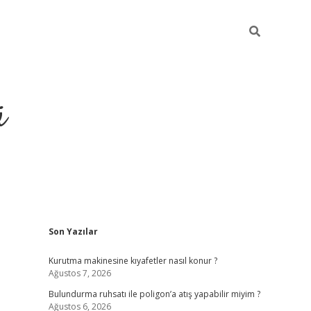
ü
Sidebar
Son Yazılar
ilbet yeni giriş
betexper güncel gir
Kurutma makinesine kıyafetler nasıl konur ?
Ağustos 7, 2026
Bulundurma ruhsatı ile poligon’a atış yapabilir miyim ?
Ağustos 6, 2026