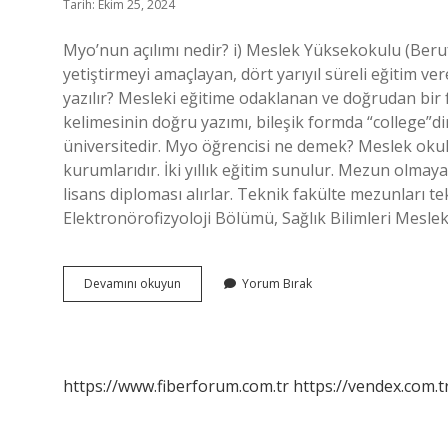
Tarih: Ekim 25, 2024
Myo’nun açılımı nedir? i) Meslek Yüksekokulu (Beruf
yetiştirmeyi amaçlayan, dört yarıyıl süreli eğitim
yazılır? Mesleki eğitime odaklanan ve doğrudan bir f
kelimesinin doğru yazımı, bileşik formda “college”
üniversitedir. Myo öğrencisi ne demek? Meslek okull
kurumlarıdır. İki yıllık eğitim sunulur. Mezun olmay
lisans diploması alırlar. Teknik fakülte mezunları 
Elektronörofizyoloji Bölümü, Sağlık Bilimleri Mesl
Myo
Devamını okuyun
Yorum Bırak
Nasıl
Yazılır
https://www.fiberforum.com.tr
https://vendex.com.t