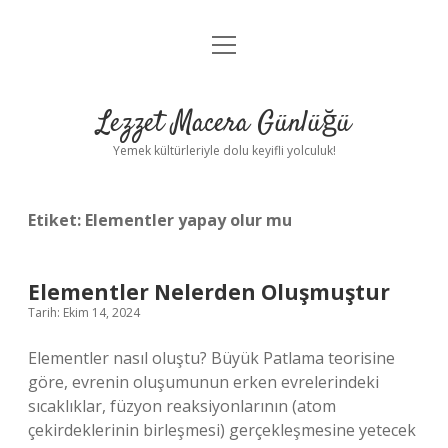
menüyü
Anasayfa
aç
Gizlilik Politikası
Lezzet Macera Günlüğü
Yasal Uyarı
Yemek kültürleriyle dolu keyifli yolculuk!
Hakkımızda
Etiket:
Elementler yapay olur mu
Elementler Nelerden Oluşmuştur
Tarih: Ekim 14, 2024
Elementler nasıl oluştu? Büyük Patlama teorisine
göre, evrenin oluşumunun erken evrelerindeki
sıcaklıklar, füzyon reaksiyonlarının (atom
çekirdeklerinin birleşmesi) gerçekleşmesine yetecek