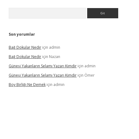
Arama
Son yorumlar
Bağ Dokular Nedir
için
admin
Bağ Dokular Nedir
için
Nazan
Güneşi Yakanların Selamı Yazarı Kimdir
için
admin
Güneşi Yakanların Selamı Yazarı Kimdir
için
Ömer
Boy Birliği Ne Demek
için
admin
betexpergir.net/