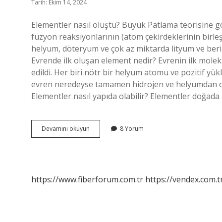
Tarih: Ekim 14, 2024
Elementler nasıl oluştu? Büyük Patlama teorisine g
füzyon reaksiyonlarının (atom çekirdeklerinin birle
helyum, döteryum ve çok az miktarda lityum ve beri
Evrende ilk oluşan element nedir? Evrenin ilk molekü
edildi. Her biri nötr bir helyum atomu ve pozitif y
evren neredeyse tamamen hidrojen ve helyumdan olu
Elementler nasıl yapıda olabilir? Elementler doğa
Elementler
Devamını okuyun
8 Yorum
Nelerden
Oluşmuştur
https://www.fiberforum.com.tr
https://vendex.com.t