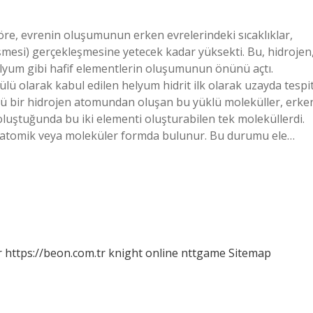
öre, evrenin oluşumunun erken evrelerindeki sıcaklıklar,
şmesi) gerçekleşmesine yetecek kadar yüksekti. Bu, hidrojen
lyum gibi hafif elementlerin oluşumunun önünü açtı.
lü olarak kabul edilen helyum hidrit ilk olarak uzayda tespi
üklü bir hidrojen atomundan oluşan bu yüklü moleküller, erke
ştuğunda bu iki elementi oluşturabilen tek moleküllerdi.
da atomik veya moleküler formda bulunur. Bu durumu ele…
r
https://beon.com.tr
knight online
nttgame
Sitemap