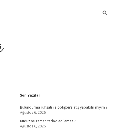
ü
Sidebar
Son Yazılar
ilbet yeni giriş
betexper güncel gir
Bulundurma ruhsatı ile poligon’a atış yapabilir miyim ?
Ağustos 6, 2026
Kuduz ne zaman tedavi edilemez ?
Ağustos 6, 2026