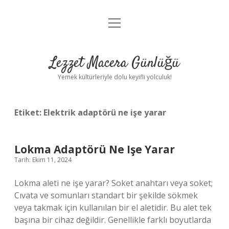
menüyü
Anasayfa
aç
Gizlilik Politikası
Lezzet Macera Günlüğü
Yasal Uyarı
Yemek kültürleriyle dolu keyifli yolculuk!
Hakkımızda
Etiket:
Elektrik adaptörü ne işe yarar
Lokma Adaptörü Ne Işe Yarar
Tarih: Ekim 11, 2024
Lokma aleti ne işe yarar? Soket anahtarı veya soket;
Cıvata ve somunları standart bir şekilde sökmek
veya takmak için kullanılan bir el aletidir. Bu alet tek
başına bir cihaz değildir. Genellikle farklı boyutlarda