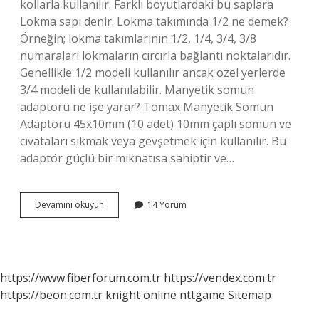
kollarla kullanılır. Farklı boyutlardaki bu saplara
Lokma sapı denir. Lokma takımında 1/2 ne demek?
Örneğin; lokma takımlarının 1/2, 1/4, 3/4, 3/8
numaraları lokmaların cırcırla bağlantı noktalarıdır.
Genellikle 1/2 modeli kullanılır ancak özel yerlerde
3/4 modeli de kullanılabilir. Manyetik somun
adaptörü ne işe yarar? Tomax Manyetik Somun
Adaptörü 45x10mm (10 adet) 10mm çaplı somun ve
cıvataları sıkmak veya gevşetmek için kullanılır. Bu
adaptör güçlü bir mıknatısa sahiptir ve…
Lokma
Devamını okuyun
14 Yorum
Adaptörü
Ne
Işe
Yarar
https://www.fiberforum.com.tr
https://vendex.com.tr
https://beon.com.tr
knight online
nttgame
Sitemap