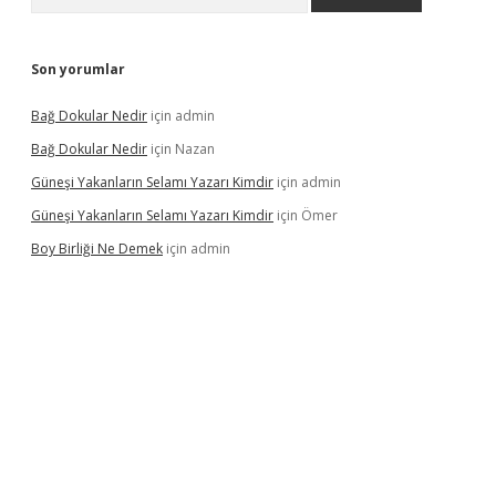
Son yorumlar
Bağ Dokular Nedir
için
admin
Bağ Dokular Nedir
için
Nazan
Güneşi Yakanların Selamı Yazarı Kimdir
için
admin
Güneşi Yakanların Selamı Yazarı Kimdir
için
Ömer
Boy Birliği Ne Demek
için
admin
l giriş
https://betexpergir.net/