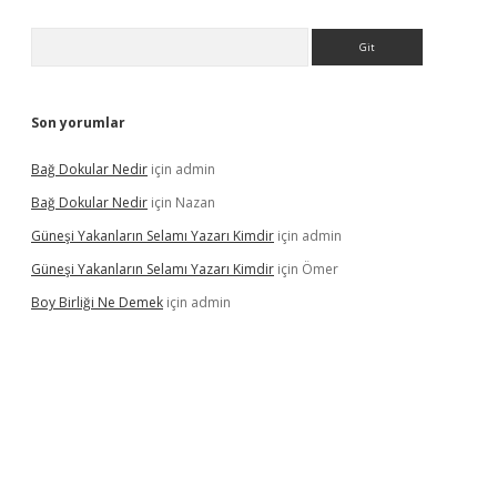
Arama
Son yorumlar
Bağ Dokular Nedir
için
admin
Bağ Dokular Nedir
için
Nazan
Güneşi Yakanların Selamı Yazarı Kimdir
için
admin
Güneşi Yakanların Selamı Yazarı Kimdir
için
Ömer
Boy Birliği Ne Demek
için
admin
üncel giriş
https://betexpergir.net/