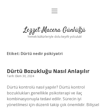
menüyü
Anasayfa
aç
Gizlilik Politikası
Lezzet Macera Günlüğü
Yasal Uyarı
Yemek kültürleriyle dolu keyifli yolculuk!
Hakkımızda
Etiket:
Dürtü nedir psikiyatri
Dürtü Bozukluğu Nasıl Anlaşılır
Tarih: Ekim 30, 2024
Dürtü kontrolü nasıl yapılır? Dürtü kontrol
bozuklukları genellikle psikoterapi ve ilaç
kombinasyonuyla tedavi edilir. Sürecin iyi
yönetilmesi için düzenli takip çok önemlidir. Bilişsel