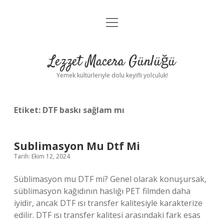
menüyü
Anasayfa
aç
Gizlilik Politikası
Lezzet Macera Günlüğü
Yasal Uyarı
Yemek kültürleriyle dolu keyifli yolculuk!
Hakkımızda
Etiket:
DTF baskı sağlam mı
Sublimasyon Mu Dtf Mi
Tarih: Ekim 12, 2024
Süblimasyon mu DTF mi? Genel olarak konuşursak,
süblimasyon kağıdının haslığı PET filmden daha
iyidir, ancak DTF ısı transfer kalitesiyle karakterize
edilir. DTF ısı transfer kalitesi arasındaki fark esas