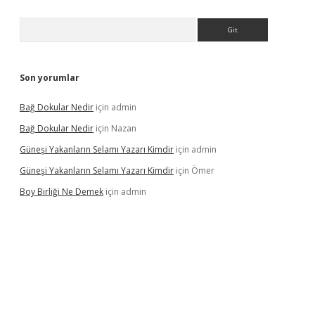
Arama
Son yorumlar
Bağ Dokular Nedir
için
admin
Bağ Dokular Nedir
için
Nazan
Güneşi Yakanların Selamı Yazarı Kimdir
için
admin
Güneşi Yakanların Selamı Yazarı Kimdir
için
Ömer
Boy Birliği Ne Demek
için
admin
ncel giriş
https://betexpergir.net/