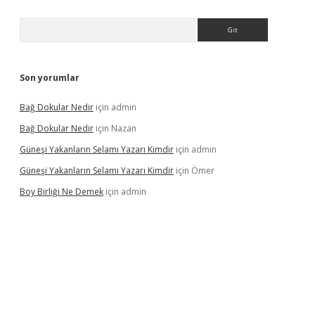
Arama
Son yorumlar
Bağ Dokular Nedir
için
admin
Bağ Dokular Nedir
için
Nazan
Güneşi Yakanların Selamı Yazarı Kimdir
için
admin
Güneşi Yakanların Selamı Yazarı Kimdir
için
Ömer
Boy Birliği Ne Demek
için
admin
ncel giriş
https://betexpergir.net/