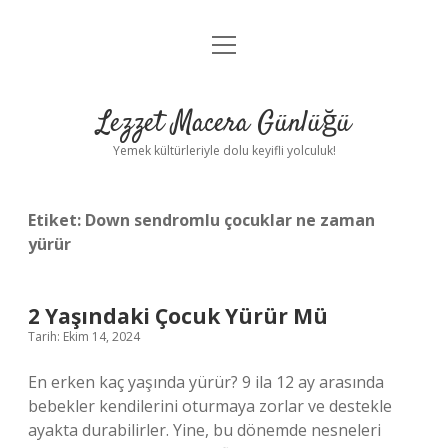
menüyü
Anasayfa
aç
Gizlilik Politikası
Lezzet Macera Günlüğü
Yasal Uyarı
Yemek kültürleriyle dolu keyifli yolculuk!
Hakkımızda
Etiket:
Down sendromlu çocuklar ne zaman
yürür
2 Yaşındaki Çocuk Yürür Mü
Tarih: Ekim 14, 2024
En erken kaç yaşında yürür? 9 ila 12 ay arasında
bebekler kendilerini oturmaya zorlar ve destekle
ayakta durabilirler. Yine, bu dönemde nesneleri