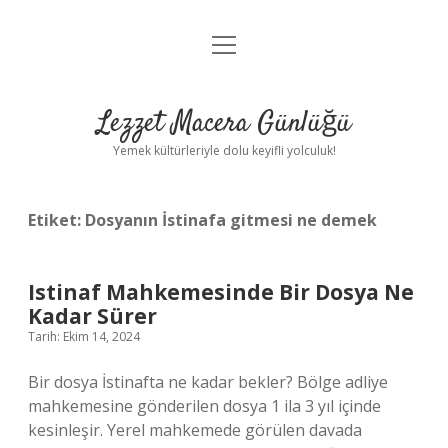
menüyü
Anasayfa
aç
Gizlilik Politikası
Lezzet Macera Günlüğü
Yasal Uyarı
Yemek kültürleriyle dolu keyifli yolculuk!
Hakkımızda
Etiket:
Dosyanın İstinafa gitmesi ne demek
Istinaf Mahkemesinde Bir Dosya Ne
Kadar Sürer
Tarih: Ekim 14, 2024
Bir dosya İstinafta ne kadar bekler? Bölge adliye
mahkemesine gönderilen dosya 1 ila 3 yıl içinde
kesinleşir. Yerel mahkemede görülen davada