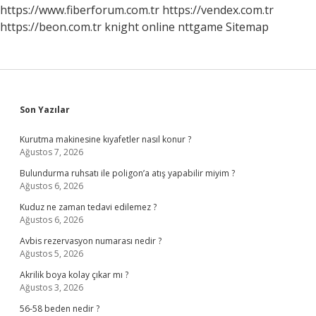
Kadar
https://www.fiberforum.com.tr
https://vendex.com.tr
Sürer
https://beon.com.tr
knight online
nttgame
Sitemap
Sidebar
Son Yazılar
Kurutma makinesine kıyafetler nasıl konur ?
Ağustos 7, 2026
Bulundurma ruhsatı ile poligon’a atış yapabilir miyim ?
Ağustos 6, 2026
Kuduz ne zaman tedavi edilemez ?
Ağustos 6, 2026
Avbis rezervasyon numarası nedir ?
Ağustos 5, 2026
Akrilik boya kolay çıkar mı ?
Ağustos 3, 2026
56-58 beden nedir ?