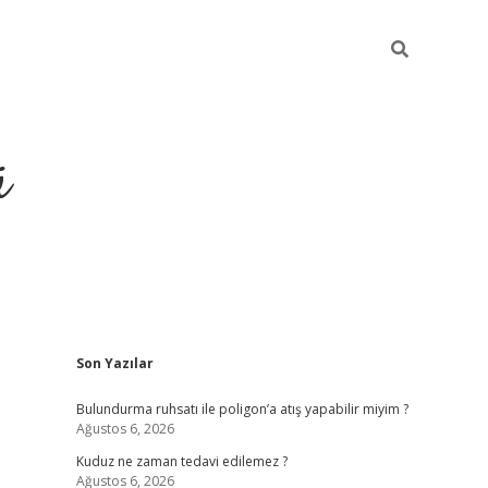
ü
Sidebar
Son Yazılar
ilbet yeni giriş
betexper güncel giri
Bulundurma ruhsatı ile poligon’a atış yapabilir miyim ?
Ağustos 6, 2026
Kuduz ne zaman tedavi edilemez ?
Ağustos 6, 2026