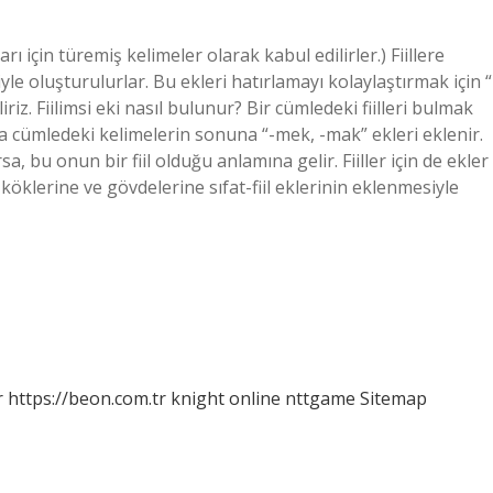
kları için türemiş kelimeler olarak kabul edilirler.) Fiillere
le oluşturulurlar. Bu ekleri hatırlamayı kolaylaştırmak için “
riz. Fiilimsi eki nasıl bulunur? Bir cümledeki fiilleri bulmak
la cümledeki kelimelerin sonuna “-mek, -mak” ekleri eklenir.
a, bu onun bir fiil olduğu anlamına gelir. Fiiller için de ekler
fiil köklerine ve gövdelerine sıfat-fiil eklerinin eklenmesiyle
r
https://beon.com.tr
knight online
nttgame
Sitemap