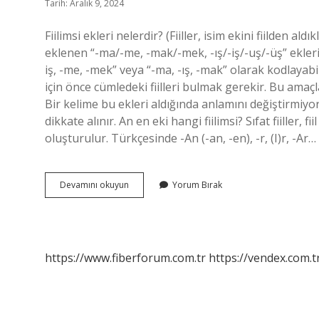
Tarih: Aralık 9, 2024
Fiilimsi ekleri nelerdir? (Fiiller, isim ekini fiilden aldı
eklenen “-ma/-me, -mak/-mek, -ış/-iş/-uş/-üş” ekleriy
iş, -me, -mek” veya “-ma, -ış, -mak” olarak kodlayabili
için önce cümledeki fiilleri bulmak gerekir. Bu amaç
Bir kelime bu ekleri aldığında anlamını değiştirmiyors
dikkate alınır. An en eki hangi fiilimsi? Sıfat fiiller, 
oluşturulur. Türkçesinde -An (-an, -en), -r, (I)r, -Ar…
Hangi
Devamını okuyun
Yorum Bırak
Fiilimsi
Ekidir
https://www.fiberforum.com.tr
https://vendex.com.t