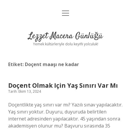
menüyü
Anasayfa
aç
Gizlilik Politikası
Lezzet Macera Günlüğü
Yasal Uyarı
Yemek kültürleriyle dolu keyifli yolculuk!
Hakkımızda
Etiket:
Doçent maaşı ne kadar
Doçent Olmak Için Yaş Sınırı Var Mı
Tarih: Ekim 13, 2024
Doçentlikte yaş sınırı var mı? Yazılı sınav yapılacaktır.
Yaş sınırı yoktur. Duyuru, duyuruda belirtilen
internet adresinden yapılacaktır. 45 yaşından sonra
akademisyen olunur mu? Başvuru sırasında 35