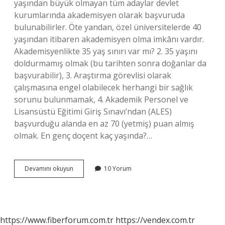
yaşından büyük olmayan tüm adaylar devlet
kurumlarında akademisyen olarak başvuruda
bulunabilirler. Öte yandan, özel üniversitelerde 40
yaşından itibaren akademisyen olma imkânı vardır.
Akademisyenlikte 35 yaş sınırı var mı? 2. 35 yaşını
doldurmamış olmak (bu tarihten sonra doğanlar da
başvurabilir), 3. Araştırma görevlisi olarak
çalışmasına engel olabilecek herhangi bir sağlık
sorunu bulunmamak, 4. Akademik Personel ve
Lisansüstü Eğitimi Giriş Sınavı’ndan (ALES)
başvurduğu alanda en az 70 (yetmiş) puan almış
olmak. En genç doçent kaç yaşında?…
Doçent
Devamını okuyun
10 Yorum
Olmak
Için
Yaş
Sınırı
Var
https://www.fiberforum.com.tr
https://vendex.com.tr
Mı