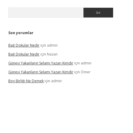
Arama
Son yorumlar
Bağ Dokular Nedir
için
admin
Bağ Dokular Nedir
için
Nazan
Güneşi Yakanların Selamı Yazarı Kimdir
için
admin
Güneşi Yakanların Selamı Yazarı Kimdir
için
Ömer
Boy Birliği Ne Demek
için
admin
üncel giriş
https://betexpergir.net/