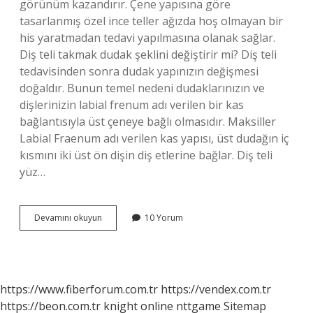
görünüm kazandırır. Çene yapısına göre
tasarlanmış özel ince teller ağızda hoş olmayan bir
his yaratmadan tedavi yapılmasına olanak sağlar.
Diş teli takmak dudak şeklini değiştirir mi? Diş teli
tedavisinden sonra dudak yapınızın değişmesi
doğaldır. Bunun temel nedeni dudaklarınızın ve
dişlerinizin labial frenum adı verilen bir kas
bağlantısıyla üst çeneye bağlı olmasıdır. Maksiller
Labial Fraenum adı verilen kas yapısı, üst dudağın iç
kısmını iki üst ön dişin diş etlerine bağlar. Diş teli
yüz…
Diş
Devamını okuyun
10 Yorum
Teli
Yüzü
Değiştirir
Mi
https://www.fiberforum.com.tr
https://vendex.com.tr
https://beon.com.tr
knight online
nttgame
Sitemap