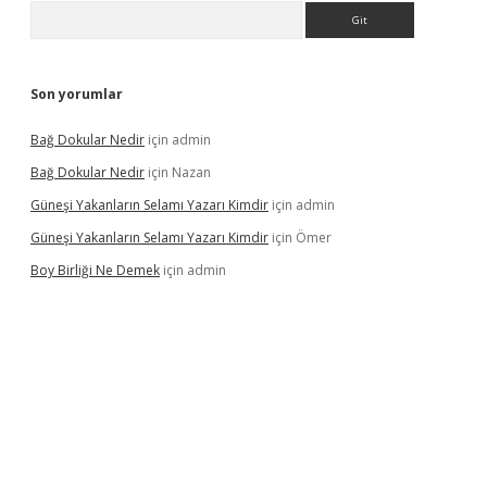
Arama
Son yorumlar
Bağ Dokular Nedir
için
admin
Bağ Dokular Nedir
için
Nazan
Güneşi Yakanların Selamı Yazarı Kimdir
için
admin
Güneşi Yakanların Selamı Yazarı Kimdir
için
Ömer
Boy Birliği Ne Demek
için
admin
ncel giriş
https://betexpergir.net/