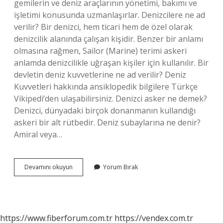
gemilerin ve deniz araçlarının yönetimi, bakımı ve
işletimi konusunda uzmanlaşırlar. Denizcilere ne ad
verilir? Bir denizci, hem ticari hem de özel olarak
denizcilik alanında çalışan kişidir. Benzer bir anlamı
olmasına rağmen, Sailor (Marine) terimi askeri
anlamda denizcilikle uğraşan kişiler için kullanılır. Bir
devletin deniz kuvvetlerine ne ad verilir? Deniz
Kuvvetleri hakkında ansiklopedik bilgilere Türkçe
Vikipedi’den ulaşabilirsiniz. Denizci asker ne demek?
Denizci, dünyadaki birçok donanmanın kullandığı
askeri bir alt rütbedir. Deniz subaylarına ne denir?
Amiral veya…
Deniz
Devamını okuyun
Yorum Bırak
Kuvvetlerine
Ne
Ad
Verilir
https://www.fiberforum.com.tr
https://vendex.com.tr