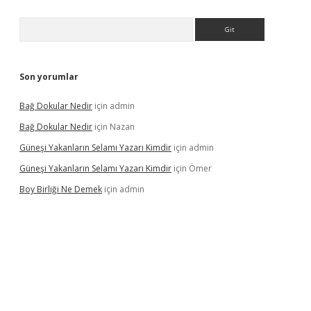
Arama
Son yorumlar
Bağ Dokular Nedir
için
admin
Bağ Dokular Nedir
için
Nazan
Güneşi Yakanların Selamı Yazarı Kimdir
için
admin
Güneşi Yakanların Selamı Yazarı Kimdir
için
Ömer
Boy Birliği Ne Demek
için
admin
ncel giriş
https://betexpergir.net/