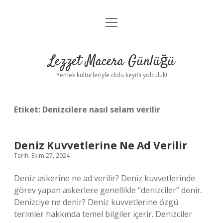
menüyü
Anasayfa
aç
Gizlilik Politikası
Lezzet Macera Günlüğü
Yasal Uyarı
Yemek kültürleriyle dolu keyifli yolculuk!
Hakkımızda
Etiket:
Denizcilere nasıl selam verilir
Deniz Kuvvetlerine Ne Ad Verilir
Tarih: Ekim 27, 2024
Deniz askerine ne ad verilir? Deniz kuvvetlerinde
görev yapan askerlere genellikle “denizciler” denir.
Denizciye ne denir? Deniz kuvvetlerine özgü
terimler hakkında temel bilgiler içerir. Denizciler