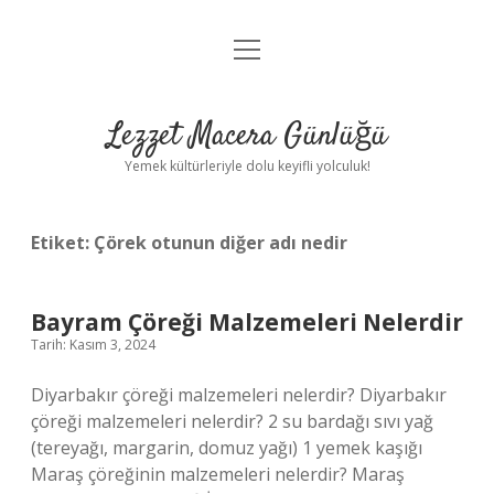
menüyü
Anasayfa
aç
Gizlilik Politikası
Lezzet Macera Günlüğü
Yasal Uyarı
Yemek kültürleriyle dolu keyifli yolculuk!
Hakkımızda
Etiket:
Çörek otunun diğer adı nedir
Bayram Çöreği Malzemeleri Nelerdir
Tarih: Kasım 3, 2024
Diyarbakır çöreği malzemeleri nelerdir? Diyarbakır
çöreği malzemeleri nelerdir? 2 su bardağı sıvı yağ
(tereyağı, margarin, domuz yağı) 1 yemek kaşığı
Maraş çöreğinin malzemeleri nelerdir? Maraş