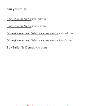
Son yorumlar
Bağ Dokular Nedir
için
admin
Bağ Dokular Nedir
için
Nazan
Güneşi Yakanların Selamı Yazarı Kimdir
için
admin
Güneşi Yakanların Selamı Yazarı Kimdir
için
Ömer
Boy Birliği Ne Demek
için
admin
ncel giriş
https://betexpergir.net/