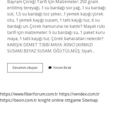
Bayram Çöreği Tarifi İçin Malzemeler: 250 gram
eritilmiş tereyağı, 1 su bardağı sıvı yağ, 1 su bardağı
süt, 1,5 su bardağı toz şeker, 1 yemek kaşığı çörek
otu, 1 yemek kaşığı susam, 1 tatlı kaşığı tuz, 6 su
bardağı un. Çörek hamuruna ne katılır? Mayalı rulo
tarifi için malzemeler: 5 su bardağı su, 1 paket kuru
maya, 1 tatlı kaşığı tuz. Çörek baharatları nelerdir?
KARIŞIK DEMET TIBBİ MAYA. İKİNCİ (KIRMIZI
SUSAM) BEYAZ SUSAM. ÖĞÜTÜLMÜŞ. Siyah…
Bayram
Devamını okuyun
Yorum Bırak
Çöreği
Malzemeleri
Nelerdir
https://www.fiberforum.com.tr
https://vendex.com.tr
https://beon.com.tr
knight online
nttgame
Sitemap