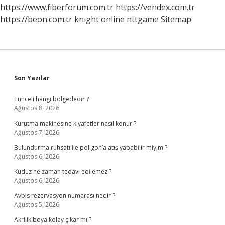
https://www.fiberforum.com.tr
https://vendex.com.tr
https://beon.com.tr
knight online
nttgame
Sitemap
Sidebar
Son Yazılar
Tunceli hangi bölgededir ?
Ağustos 8, 2026
Kurutma makinesine kıyafetler nasıl konur ?
Ağustos 7, 2026
Bulundurma ruhsatı ile poligon’a atış yapabilir miyim ?
Ağustos 6, 2026
Kuduz ne zaman tedavi edilemez ?
Ağustos 6, 2026
Avbis rezervasyon numarası nedir ?
Ağustos 5, 2026
Akrilik boya kolay çıkar mı ?