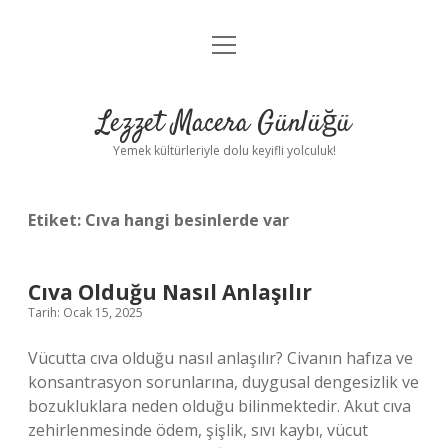
menüyü
Anasayfa
aç
Gizlilik Politikası
Lezzet Macera Günlüğü
Yasal Uyarı
Yemek kültürleriyle dolu keyifli yolculuk!
Hakkımızda
Etiket:
Cıva hangi besinlerde var
Cıva Olduğu Nasıl Anlaşılır
Tarih: Ocak 15, 2025
Vücutta cıva olduğu nasıl anlaşılır? Civanın hafıza ve
konsantrasyon sorunlarına, duygusal dengesizlik ve
bozukluklara neden olduğu bilinmektedir. Akut cıva
zehirlenmesinde ödem, şişlik, sıvı kaybı, vücut